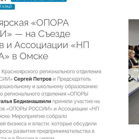
 КРАЙ
ярская «ОПОРА
» — на Съезде
в и Ассоциации «НП
» в Омске
 Красноярского регионального отделения
ССИИ»
Сергей Петров
и Председатель
дошкольному и школьному образованию
о регионального отделения «ОПОРЫ
талья Бедианашвили
приняли участие на
ров «ОПОРЫ РОССИИ» и Ассоциации «НП
ске. Мероприятие собрало
ей бизнеса и власти, которые обсудили
росы развития предпринимательства в
ти и в России в целом.