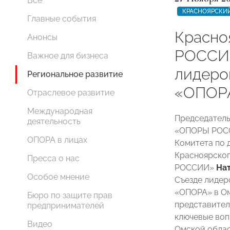
Все
КРАСНОЯРСКИЙ
Главные события
Красно
Анонсы
РОССИИ
Важное для бизнеса
лидеро
Региональное развитие
«ОПОРА
Отраслевое развитие
Международная
Председатель
деятельность
«ОПОРЫ РО
ОПОРА в лицах
Комитета по 
Красноярског
Пресса о нас
РОССИИ»
На
Особое мнение
Съезде лиде
«ОПОРА» в Ом
Бюро по защите прав
представител
предпринимателей
ключевые воп
Видео
Омской облас