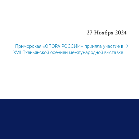
27 Ноября 2024
Приморская «ОПОРА РОССИИ» приняла участие в
XVII Пхеньянской осенней международной выставке