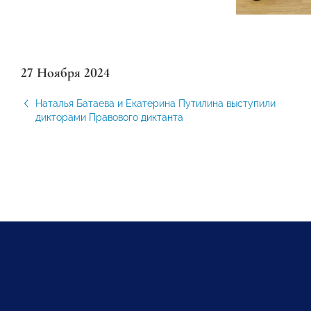
27 Ноября 2024
Наталья Батаева и Екатерина Путилина выступили
дикторами Правового диктанта