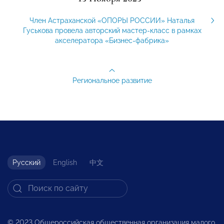
Член Астраханской «ОПОРЫ РОССИИ» Наталья
Гуськова провела авторский мастер-класс в рамках
акселератора «Бизнес-фабрика»
Региональное развитие
Русский
English
中文
© 2023 Общероссийская общественная организация малого