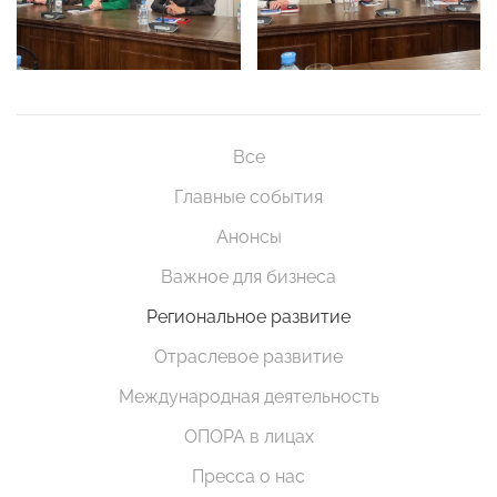
Все
Главные события
Анонсы
Важное для бизнеса
Региональное развитие
Отраслевое развитие
Международная деятельность
ОПОРА в лицах
Пресса о нас