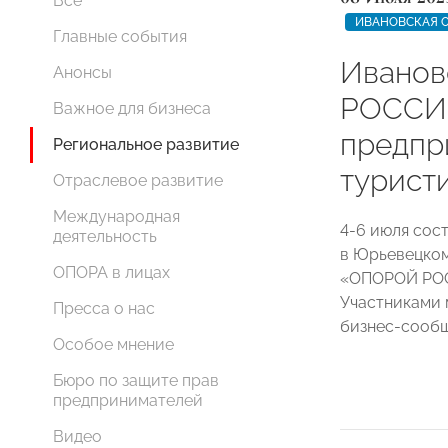
Все
ИВАНОВСКАЯ 
Главные события
Иванов
Анонсы
РОССИИ
Важное для бизнеса
предпр
Региональное развитие
турист
Отраслевое развитие
Международная
4-6 июля сост
деятельность
в Юрьевецком
ОПОРА в лицах
«ОПОРОЙ РОС
Участниками 
Пресса о нас
бизнес-сообщ
Особое мнение
Бюро по защите прав
предпринимателей
Видео