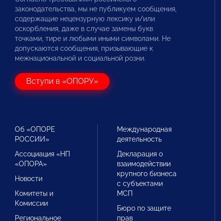
законодательства, мы не публикуем сообщения,
содержащие нецензурную лексику и/или
оскорбления, даже в случае замены букв
точками, тире и любыми иными символами. Не
допускаются сообщения, призывающие к
межнациональной и социальной розни.
Вступи в «ОПОРУ»
Об «ОПОРЕ
Международная
РОССИИ»
деятельность
Ассоциация «НП
Декларация о
«ОПОРА»
взаимодействии
крупного бизнеса
Новости
с субъектами
Комитеты и
МСП
Комиссии
Бюро по защите
Региональное
прав