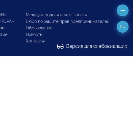
ИИ»
Международная деятельность
ОПОРА»
Бюро по защите прав предпринимателей
RU
ии
Образование
итие
Новости
Контакты
Версия для слабовидящих