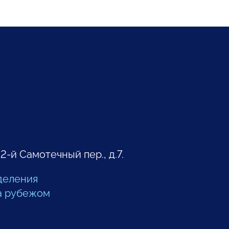
 2-й Самотечный пер., д.7.
деления
а рубежом