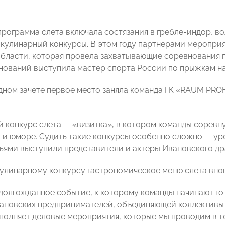
рограмма слета включала состязания в гребле-индор, во
 кулинарный конкурсы. В этом году партнерами меропри
бласти, которая провела захватывающие соревнования 
нований выступила мастер спорта России по прыжкам н
ном зачете первое место заняла команда ГК «RAUM PROF
 конкурс слета — «визитка», в котором команды соревн
 и юморе. Судить такие конкурсы особенно сложно — уро
дьями выступили представители и актеры Ивановского др
кулинарному конкурсу гастрономическое меню слета вно
 долгожданное событие, к которому команды начинают гот
ановских предпринимателей, объединяющей коллективы 
полняет деловые мероприятия, которые мы проводим в те