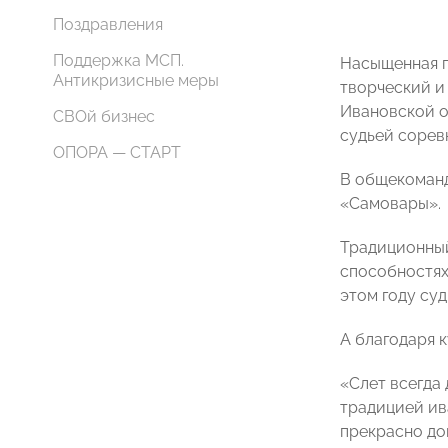
Поздравления
Поддержка МСП.
Насыщенная п
Антикризисные меры
творческий и
Ивановской о
СВОй бизнес
судьей сорев
ОПОРА — СТАРТ
В общекоманд
«Самовары».
Традиционный
способностях
этом году су
А благодаря 
«Слет всегда
традицией ив
прекрасно до