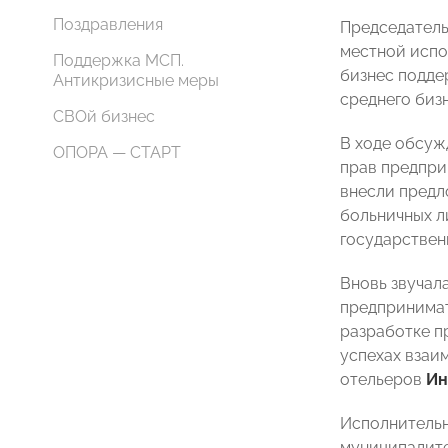
Поздравления
Председател
местной испо
Поддержка МСП.
бизнес подде
Антикризисные меры
среднего биз
СВОй бизнес
В ходе обсу
ОПОРА — СТАРТ
прав предпр
внесли предл
больничных л
государствен
Вновь звучал
предпринима
разработке п
успехах взаи
отельеров
Ин
Исполнитель
муниципалит