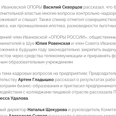
ь Ивановской ОПОРЫ
Василий Скворцов
рассказал, что 
лнительной властью многие вопросы контрольно-надзорн
рживают и слышат. Также спикер отметил совершенствов
неса, как промышленная ипотека, разновидности льготных
ждений член Ивановской «ОПОРЫ РОССИИ», общественны
инимателей в Шуе
Юлия Ровенская
и член Совета Иван
ожения в будущем году законодательно закрепить выдач
истов через средства телекоммуникации и приравнять фо
ным образовательным учреждениям.
а тема кадровых вопросов на предприятиях: Председате
тельству
Артем Гладышко
рассказал о результатах рабо
рограмм бизнес-образования и пригласил предпринимател
модействия с колледжами пищевой отрасли рассказала 
есса Удалова
.
ный директор
Наталья Щекурова
и руководитель Комите
етах
Александр Сурков
рассказали о предстоящих мероп