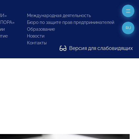
ИИ»
Международная деятельность
ОПОРА»
Бюро по защите прав предпринимателей
RU
ии
Образование
итие
Новости
Контакты
Версия для слабовидящих