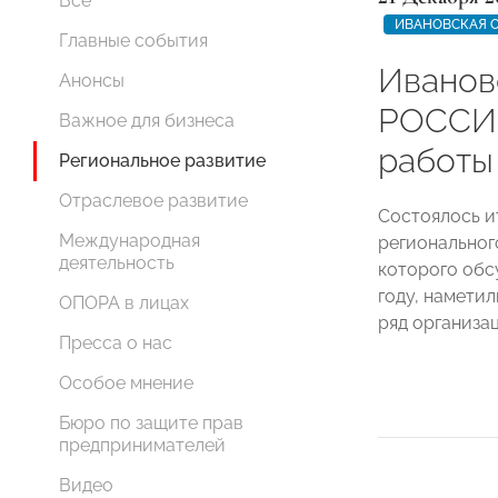
Все
ИВАНОВСКАЯ 
Главные события
Иванов
Анонсы
РОССИИ
Важное для бизнеса
работы
Региональное развитие
Отраслевое развитие
Состоялось и
Международная
региональног
деятельность
которого обс
году, намети
ОПОРА в лицах
ряд организа
Пресса о нас
Особое мнение
Бюро по защите прав
предпринимателей
Видео