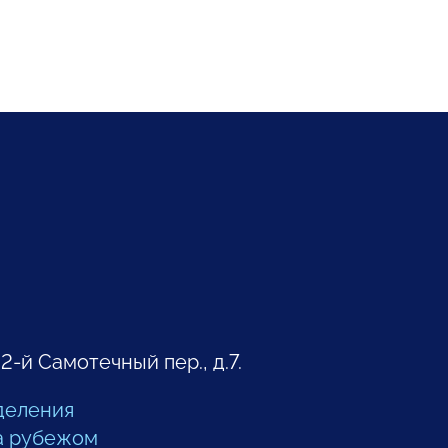
 2-й Самотечный пер., д.7.
деления
а рубежом