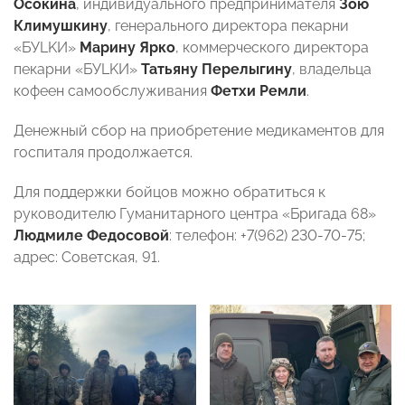
Осокина
, индивидуального предпринимателя
Зою
Климушкину
, генерального директора пекарни
«БУLKИ»
Марину
Ярко
, коммерческого директора
пекарни «БУLKИ»
Татьяну
Перелыгину
, владельца
кофеен самообслуживания
Фетхи
Ремли
.
Денежный сбор на приобретение медикаментов для
госпиталя продолжается.
Для поддержки бойцов можно обратиться к
руководителю Гуманитарного центра «Бригада 68»
Людмиле Федосовой
: телефон: +7(962) 230-70-75;
адрес: Советская, 91.