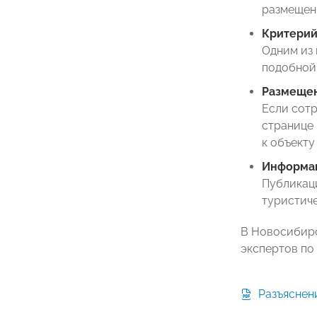
размещен
Критерий
Одним из 
подобной 
Размещен
Если сотр
странице 
к объекту
Информац
Публикац
туристиче
В Новосибирс
экспертов по
Разъяснен