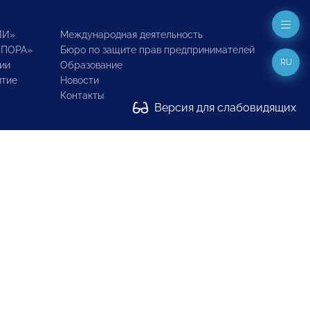
ИИ»
Международная деятельность
ОПОРА»
Бюро по защите прав предпринимателей
RU
ии
Образование
итие
Новости
Контакты
Версия для слабовидящих