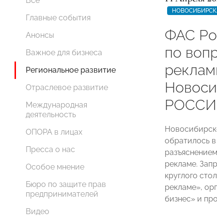
Все
НОВОСИБИРСК
Главные события
ФАС Ро
Анонсы
по воп
Важное для бизнеса
реклам
Региональное развитие
Новос
Отраслевое развитие
РОССИ
Международная
деятельность
Новосибирск
ОПОРА в лицах
обратилось в
Пресса о нас
разъяснением
рекламе. Зап
Особое мнение
круглого стол
Бюро по защите прав
рекламе», ор
предпринимателей
бизнес» и пр
Видео