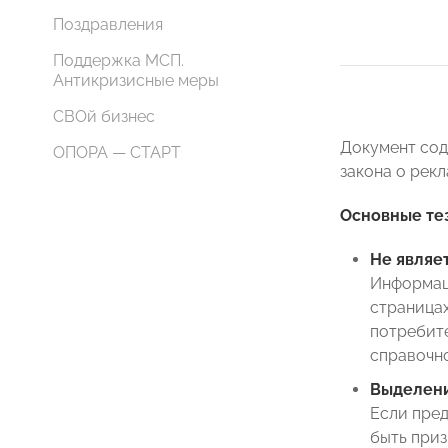
Поздравления
Поддержка МСП.
Антикризисные меры
СВОй бизнес
Документ сод
ОПОРА — СТАРТ
закона о рек
Основные те
Не являе
Информаци
страницах
потребите
справочно
Выделени
Если пред
быть приз