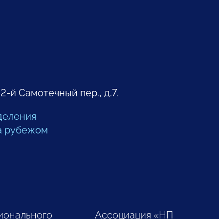
 2-й Самотечный пер., д.7.
деления
а рубежом
ионального
Ассоциация «НП