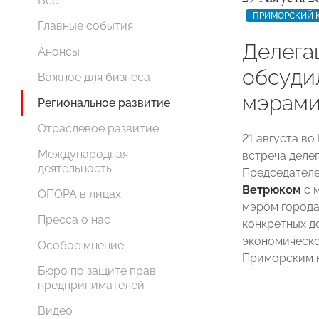
Все
ПРИМОРСКИЙ 
Главные события
Делега
Анонсы
обсуди
Важное для бизнеса
мэрами
Региональное развитие
Отраслевое развитие
21 августа в
Международная
встреча деле
деятельность
Председател
Ветрюком
с 
ОПОРА в лицах
мэром города
Пресса о нас
конкретных д
экономическо
Особое мнение
Приморским к
Бюро по защите прав
предпринимателей
Видео