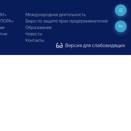
ИИ»
Международная деятельность
ОПОРА»
Бюро по защите прав предпринимателей
RU
ии
Образование
итие
Новости
Контакты
Версия для слабовидящих