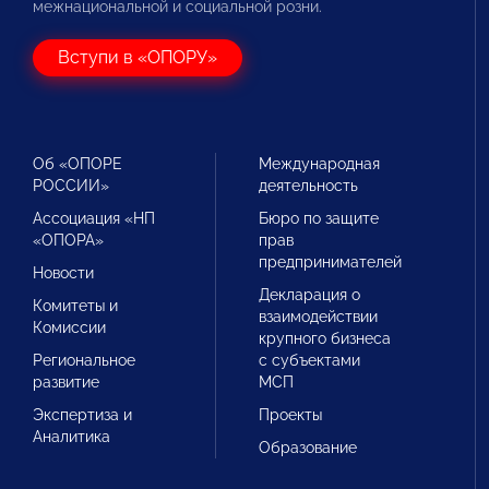
межнациональной и социальной розни.
Вступи в «ОПОРУ»
Об «ОПОРЕ
Международная
РОССИИ»
деятельность
Ассоциация «НП
Бюро по защите
«ОПОРА»
прав
предпринимателей
Новости
Декларация о
Комитеты и
взаимодействии
Комиссии
крупного бизнеса
Региональное
с субъектами
развитие
МСП
Экспертиза и
Проекты
Аналитика
Образование