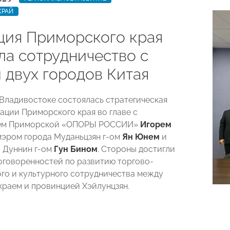
КРАЙ
ция Приморского края
ла сотрудничество с
 двух городов Китая
о Владивостоке состоялась стратегическая
гации Приморского края во главе с
ем Приморской «ОПОРЫ РОССИИ»
Игорем
мэром города Муданьцзян г-ом
Ян Юнем
и
 Дуннин г-ом
Гун Бином
. Стороны достигли
оговоренностей по развитию торгово-
го и культурного сотрудничества между
раем и провинцией Хэйлунцзян.