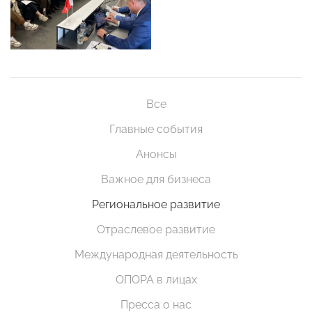
Все
Главные события
Анонсы
Важное для бизнеса
Региональное развитие
Отраслевое развитие
Международная деятельность
ОПОРА в лицах
Пресса о нас