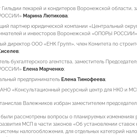
т Гильдии пекарей и кондитеров Воронежской области, 
РОССИИ»
Марина Лютикова
;
щий партнер юридической компании «Центральный округ»
имателей и инвесторов Воронежской «ОПОРЫ РОССИИ
ный директор ООО «ЕНК Групп», член Комитета по стр
Киселев
;
ель бухгалтерского агентства, заместитель Председат
РОССИИ»
Елена Марченко
;
альный предприниматель
Елена Тимофеева
;
 АНО «Консультационный ресурсный центр для НКО и М
Станислав Валежников избран заместителем председателя
 были рассмотрены вопросы о планируемых изменениях р
развития МСП в части законов «Об установлении ставок 
истемы налогообложения, для отдельных категорий нало