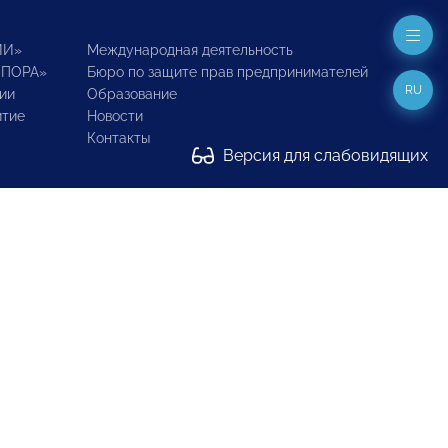
ИИ»
Международная деятельность
ОПОРА»
Бюро по защите прав предпринимателей
RU
ии
Образование
итие
Новости
Контакты
Версия для слабовидящих