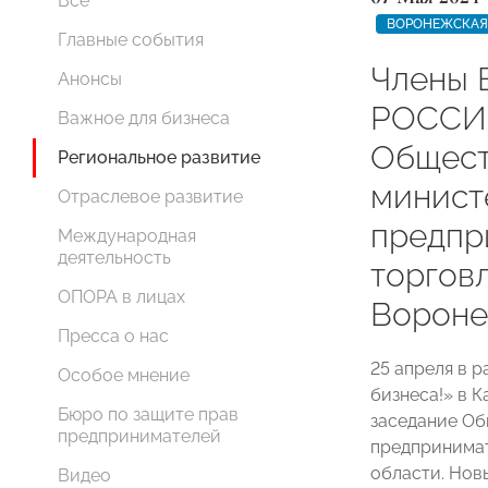
Все
ВОРОНЕЖСКАЯ
Главные события
Члены 
Анонсы
РОССИИ
Важное для бизнеса
Общест
Региональное развитие
минист
Отраслевое развитие
предпр
Международная
деятельность
торгов
ОПОРА в лицах
Вороне
Пресса о нас
25 апреля в р
Особое мнение
бизнеса!» в 
Бюро по защите прав
заседание Об
предпринимателей
предпринимат
области. Нов
Видео