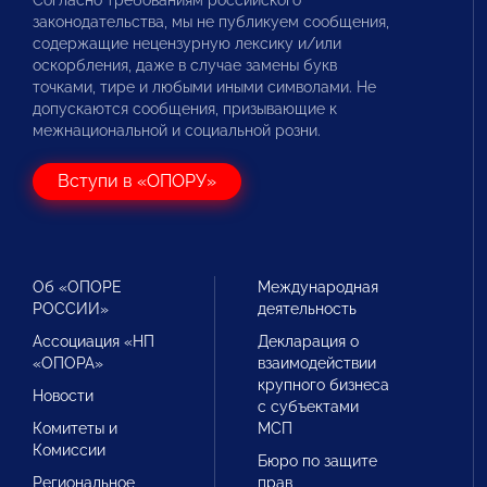
Согласно требованиям российского
законодательства, мы не публикуем сообщения,
содержащие нецензурную лексику и/или
оскорбления, даже в случае замены букв
точками, тире и любыми иными символами. Не
допускаются сообщения, призывающие к
межнациональной и социальной розни.
Вступи в «ОПОРУ»
Об «ОПОРЕ
Международная
РОССИИ»
деятельность
Ассоциация «НП
Декларация о
«ОПОРА»
взаимодействии
крупного бизнеса
Новости
с субъектами
Комитеты и
МСП
Комиссии
Бюро по защите
Региональное
прав