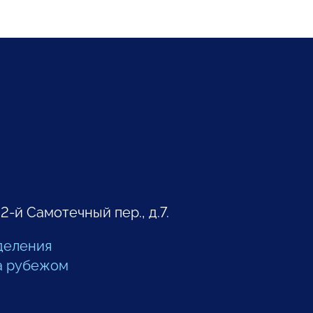
 2-й Самотечный пер., д.7.
деления
а рубежом