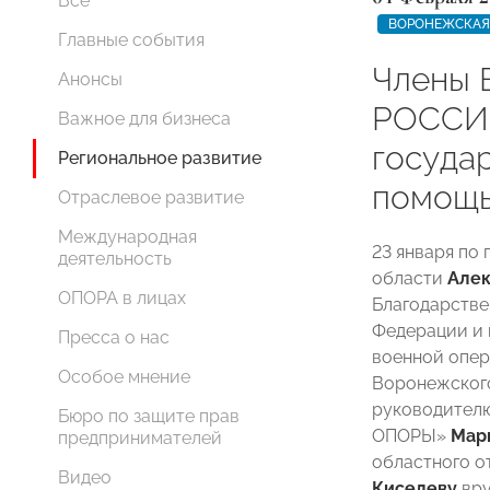
Все
ВОРОНЕЖСКАЯ
Главные события
Члены 
Анонсы
РОССИ
Важное для бизнеса
госуда
Региональное развитие
помощь
Отраслевое развитие
Международная
23 января по
деятельность
области
Алек
ОПОРА в лицах
Благодарстве
Федерации и 
Пресса о нас
военной опер
Особое мнение
Воронежског
руководителю
Бюро по защите прав
ОПОРЫ»
Мар
предпринимателей
областного 
Видео
Киселеву
вру