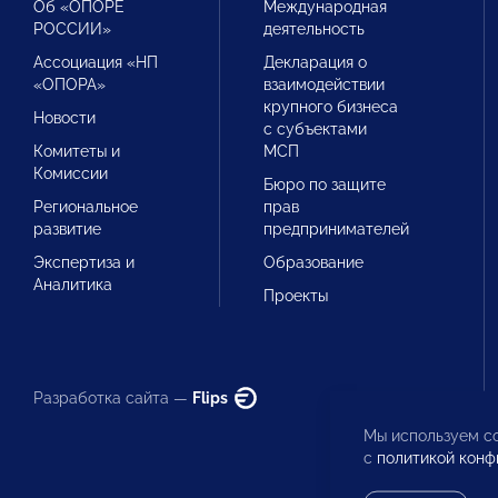
Об «ОПОРЕ
Международная
РОССИИ»
деятельность
Ассоциация «НП
Декларация о
«ОПОРА»
взаимодействии
крупного бизнеса
Новости
с субъектами
Комитеты и
МСП
Комиссии
Бюро по защите
Региональное
прав
развитие
предпринимателей
Экспертиза и
Образование
Аналитика
Проекты
Разработка сайта —
Flips
Мы используем co
с
политикой конф