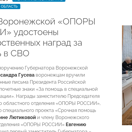
 ОБЛАСТЬ
Воронежской «ОПОРЫ
И» удостоены
рственных наград за
 в СВО
 поручению Губернатора Воронежской
сандра Гусева
воронежцам вручили
нные письма Президента Российской
почетные знаки «За помощь в специальной
ации». Награды заместителю Председателя
о областного отделения «ОПОРЫ РОССИИ»,
 специального проекта «Срочная помощь
ине Лютиковой
и члену Воронежского
отделения «ОПОРЫ РОССИИ»
Евгению
чил первый заместитель Губернатора –