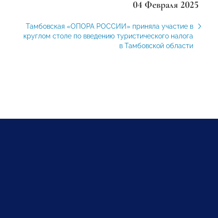
04 Февраля 2025
Тамбовская «ОПОРА РОССИИ» приняла участие в
круглом столе по введению туристического налога
в Тамбовской области