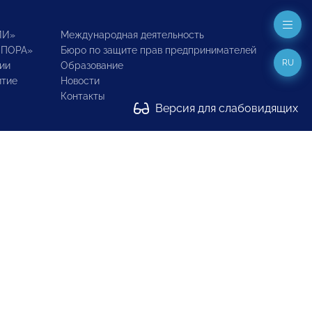
ИИ»
Международная деятельность
ОПОРА»
Бюро по защите прав предпринимателей
RU
ии
Образование
итие
Новости
Контакты
Версия для слабовидящих