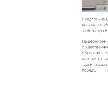
Предпринимат
десятков моб
за большую б
На церемонии
общественную
объединилась
которая отпр
технических 
победу.