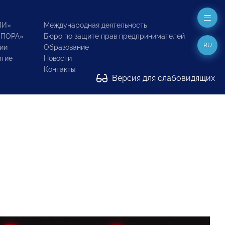
ИИ»
Международная деятельность
ОПОРА»
Бюро по защите прав предпринимателей
RU
ии
Образование
итие
Новости
Контакты
Версия для слабовидящих