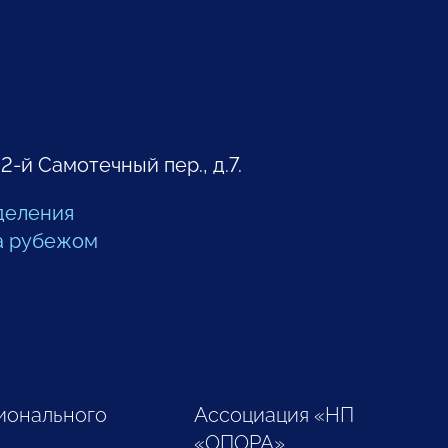
 2-й Самотечный пер., д.7.
деления
а рубежом
ионального
Ассоциация «НП
«ОПОРА»