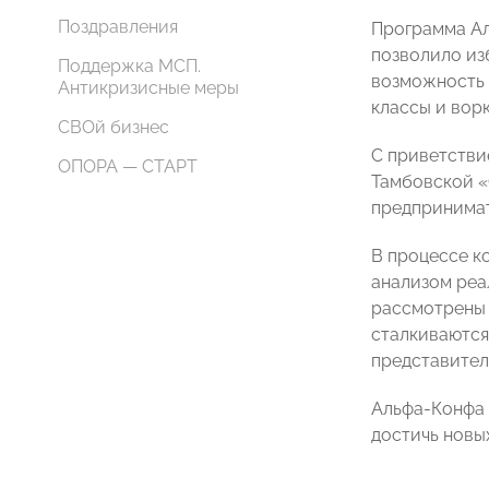
Поздравления
Программа Ал
позволило из
Поддержка МСП.
возможность 
Антикризисные меры
классы и вор
СВОй бизнес
С приветстви
ОПОРА — СТАРТ
Тамбовской
предпринимат
В процессе к
анализом реа
рассмотрены 
сталкиваются
представител
Альфа-Конфа 
достичь новых