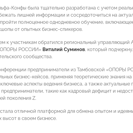
ьфа-Конфы была тщательно разработана с учетом реаль
бежать лишней информации и сосредоточиться на актуал
пройти полноценное однодневное обучение, включающее
кшопы от опытных бизнес-спикеров.
ем к участникам обратился региональный управляющий А
 «ОПОРЫ РОССИИ»
Виталий Суминов
, который подчеркну
ельского сообщества.
онференции предприниматели из Тамбовской «ОПОРЫ РО
льных бизнес-кейсов, применяя теоретические знания на
ключевые аспекты ведения бизнеса, а также актуальные 
 предприниматели, такие как кадровый дефицит и недос
ей поколения Z.
стала отличной платформой для обмена опытом и идеям
 высот в своем бизнесе.