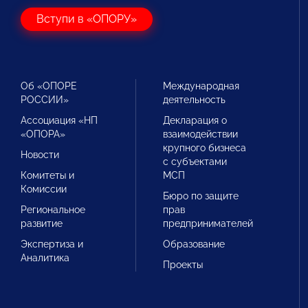
Вступи в «ОПОРУ»
Об «ОПОРЕ
Международная
РОССИИ»
деятельность
Ассоциация «НП
Декларация о
«ОПОРА»
взаимодействии
крупного бизнеса
Новости
с субъектами
Комитеты и
МСП
Комиссии
Бюро по защите
Региональное
прав
развитие
предпринимателей
Экспертиза и
Образование
Аналитика
Проекты