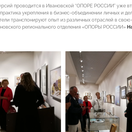
урсий проводится в Ивановской “ОПОРЕ РОССИИ” уже втор
 практика укрепления в бизнес-объединении личных и де
ели транспонируют опыт из различных отраслей в свою
ановского регионального отделения «ОПОРЫ РОССИИ»
Н