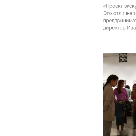
«Проект экск
Это отличная
предпринимат
директор Ив