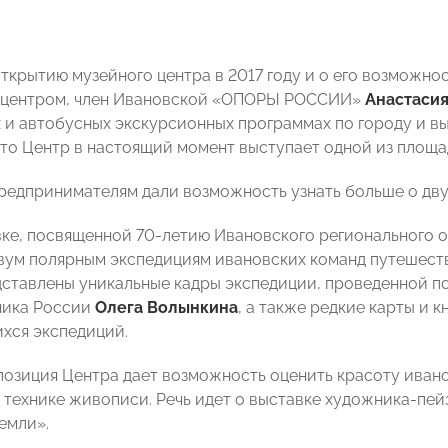
открытию музейного центра в 2017 году и о его возможн
 центром, член Ивановской «ОПОРЫ РОССИИ»
Анастаси
 и автобусных экскурсионных программах по городу и в
 что Центр в настоящий момент выступает одной из площ
предпринимателям дали возможность узнать больше о дву
авке, посвященной 70-летию Ивановского регионального 
вум полярным экспедициям ивановских команд путешест
ставлены уникальные кадры экспедиции, проведенной п
ника России
Олега Волынкина
, а также редкие карты и 
хся экспедиций.
позиция Центра дает возможность оценить красоту ивано
 технике живописи. Речь идет о выставке художника-пе
емли».