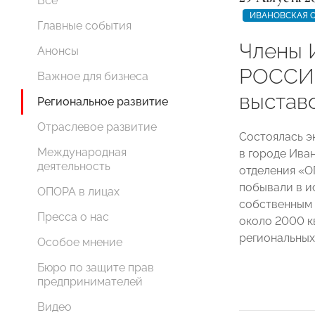
Все
ИВАНОВСКАЯ 
Главные события
Члены 
Анонсы
РОССИИ
Важное для бизнеса
выстав
Региональное развитие
Отраслевое развитие
Состоялась э
Международная
в городе Ива
деятельность
отделения «
побывали в и
ОПОРА в лицах
собственным
Пресса о нас
около 2000 к
региональных
Особое мнение
Бюро по защите прав
предпринимателей
Видео