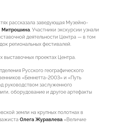
остях рассказала заведующая Музейно-
я Митрошина
. Участники экскурсии узнали
ыставочной деятельности Центра — в том
адок региональных фестивалей.
х выставочных проектах Центра.
отделения Русского географического
венников «Беннетта-2003» и «Путь
од руководством заслуженного
книги, оборудование и другое артефакты
вской земли на крупных полотнах в
йзажиста
Олега Журавлева
«Величие