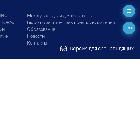
ИИ»
Международная деятельность
ОПОРА»
Бюро по защите прав предпринимателей
RU
ии
Образование
итие
Новости
Контакты
Версия для слабовидящих