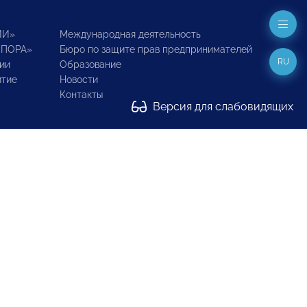
ИИ»
Международная деятельность
ОПОРА»
Бюро по защите прав предпринимателей
RU
ии
Образование
итие
Новости
Контакты
Версия для слабовидящих