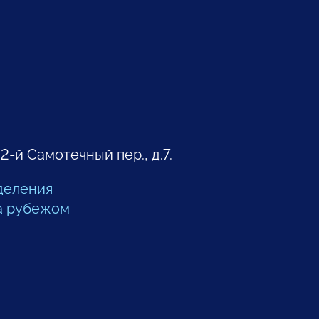
 2-й Самотечный пер., д.7.
деления
а рубежом