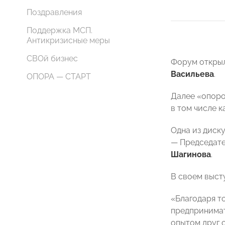
Поздравления
Поддержка МСП.
Антикризисные меры
СВОй бизнес
Форум открыл
Васильева
.
ОПОРА — СТАРТ
Далее «опор
в том числе к
Одна из диск
— Председат
Шагинова
.
В своем выст
«Благодаря т
предпринимат
опытом друг 