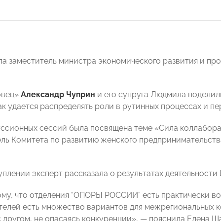
а заместитель министра экономического развития и п
овец»
Александр Чуприн
и его супруга Людмила поделил
ак удается распределять роли в рутинных процессах и пе
уссионных сессий была посвящена теме «Сила коллабора
ель Комитета по развитию женского предпринимательс
уплении эксперт рассказала о результатах деятельнос
ому, что отделения “ОПОРЫ РОССИИ” есть практически во 
елей есть множество вариантов для межрегиональных 
с другом, не опасаясь конкуренции», — пояснила Елена Ш