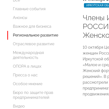
Все
ИРКУТСКАЯ ОБ
Главные события
Члены 
Анонсы
РОССИИ
Важное для бизнеса
Женско
Региональное развитие
Отраслевое развитие
10 октября Ц
Международная
женщин Росс
деятельность
Иркутской об
«Малое и сре
ОПОРА в лицах
Женский фор
Пресса о нас
решений». В 
рассмотрели 
Особое мнение
предпринимат
Бюро по защите прав
продвижения
предпринимателей
Видео