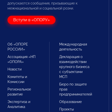
допускаются сообщения, призывающие к
межнациональной и социальной розни.
Вступи в «ОПОРУ»
Об «ОПОРЕ
Международная
РОССИИ»
деятельность
Ассоциация «НП
Декларация о
«ОПОРА»
взаимодействии
крупного бизнеса
Новости
с субъектами
Комитеты и
МСП
Комиссии
Бюро по защите
Региональное
прав
развитие
предпринимателей
Экспертиза и
Образование
Аналитика
Проекты