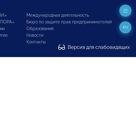
ИИ»
Международная деятельность
ОПОРА»
Бюро по защите прав предпринимателей
RU
ии
Образование
итие
Новости
Контакты
Версия для слабовидящих