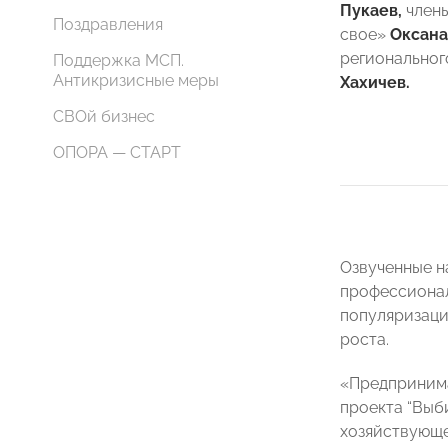
Пукаев,
члены
Поздравления
свое»
Оксана
регионально
Поддержка МСП.
Антикризисные меры
Хахичев.
СВОй бизнес
ОПОРА — СТАРТ
Озвученные н
профессионал
популяризаци
роста.
«Предпринима
проекта “Выби
хозяйствующе