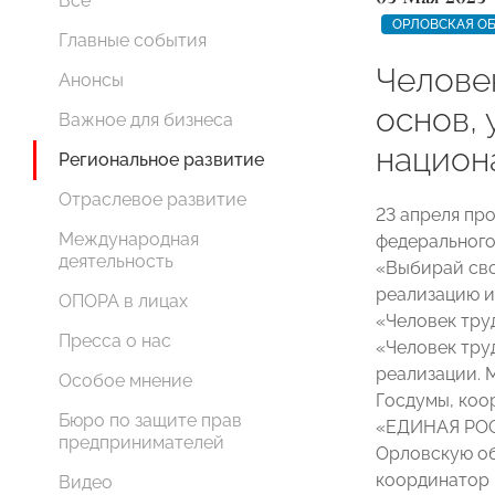
Все
ОРЛОВСКАЯ О
Главные события
Челове
Анонсы
основ,
Важное для бизнеса
национ
Региональное развитие
Отраслевое развитие
23 апреля пр
Международная
федерального
деятельность
«Выбирай сво
реализацию и
ОПОРА в лицах
«Человек тру
Пресса о нас
«Человек труд
реализации. 
Особое мнение
Госдумы, коо
Бюро по защите прав
«ЕДИНАЯ РОС
предпринимателей
Орловскую об
координатор
Видео