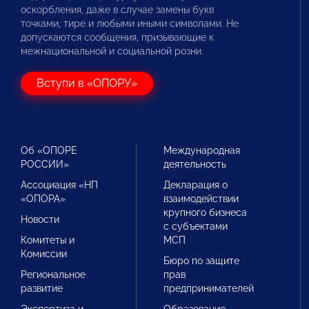
оскорбления, даже в случае замены букв
точками, тире и любыми иными символами. Не
допускаются сообщения, призывающие к
межнациональной и социальной розни.
Вступи в «ОПОРУ»
Об «ОПОРЕ
Международная
РОССИИ»
деятельность
Ассоциация «НП
Декларация о
«ОПОРА»
взаимодействии
крупного бизнеса
Новости
с субъектами
Комитеты и
МСП
Комиссии
Бюро по защите
Региональное
прав
развитие
предпринимателей