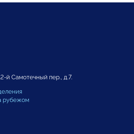
 2-й Самотечный пер., д.7.
деления
а рубежом