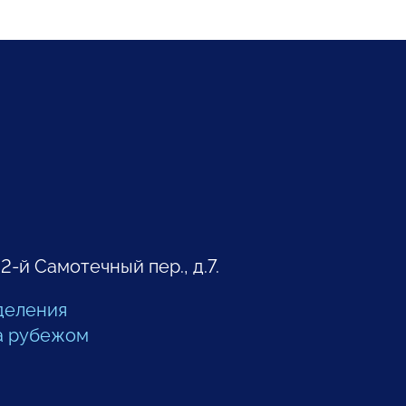
 2-й Самотечный пер., д.7.
деления
а рубежом