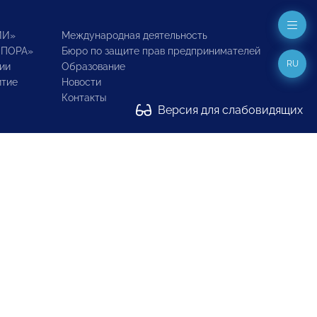
ИИ»
Международная деятельность
ОПОРА»
Бюро по защите прав предпринимателей
RU
ии
Образование
итие
Новости
Контакты
Версия для слабовидящих