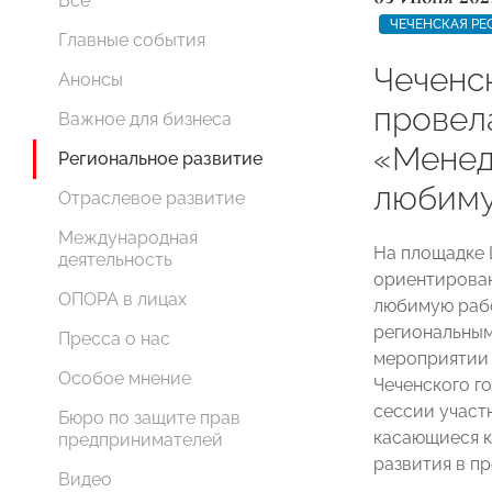
Все
ЧЕЧЕНСКАЯ РЕ
Главные события
Чеченс
Анонсы
провел
Важное для бизнеса
«Менед
Региональное развитие
любиму
Отраслевое развитие
Международная
На площадке 
деятельность
ориентирован
ОПОРА в лицах
любимую рабо
региональны
Пресса о нас
мероприятии 
Особое мнение
Чеченского г
сессии участ
Бюро по защите прав
касающиеся к
предпринимателей
развития в п
Видео