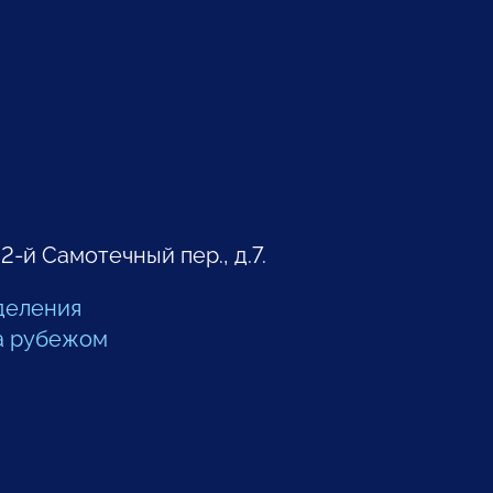
 2-й Самотечный пер., д.7.
деления
а рубежом