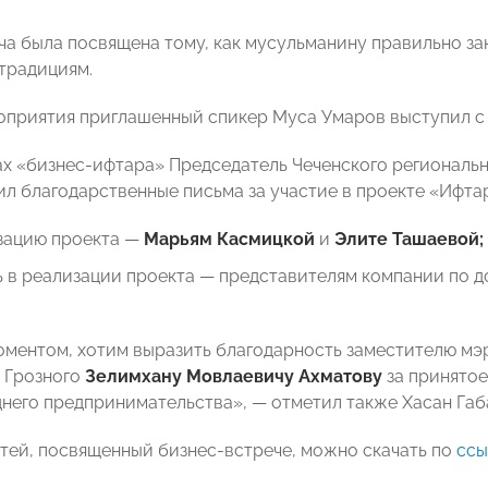
ча была посвящена тому, как мусульманину правильно з
традициям.
оприятия приглашенный спикер Муса Умаров выступил с 
ах «бизнес-ифтара» Председатель Чеченского регионал
л благодарственные письма за участие в проекте «Ифта
изацию проекта —
Марьям
Касмицкой
и
Элите Ташаевой;
 в реализации проекта — представителям компании по д
оментом, хотим выразить благодарность заместителю мэ
 Грозного
Зелимхану Мовлаевичу Ахматову
за принятое
днего предпринимательства», — отметил также Хасан Габ
тей, посвященный бизнес-встрече, можно скачать по
ссы