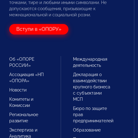
точками, тире и любыми иными символами. Не
допускаются сообщения, призывающие к
межнациональной и социальной розни.
Вступи в «ОПОРУ»
Об «ОПОРЕ
Международная
РОССИИ»
деятельность
Ассоциация «НП
Декларация о
«ОПОРА»
взаимодействии
крупного бизнеса
Новости
с субъектами
Комитеты и
МСП
Комиссии
Бюро по защите
Региональное
прав
развитие
предпринимателей
Экспертиза и
Образование
Аналитика