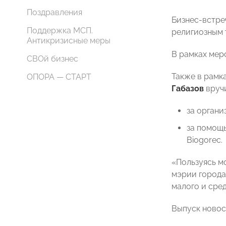
Поздравления
Бизнес-встре
Поддержка МСП.
религиозным 
Антикризисные меры
В рамках мер
СВОй бизнес
Также в рамк
ОПОРА — СТАРТ
Габазов
вручи
за орган
за помощь
Biogorec.
«Пользуясь м
мэрии города
малого и сре
Выпуск новос