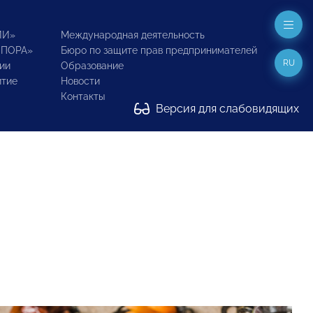
ИИ»
Международная деятельность
ОПОРА»
Бюро по защите прав предпринимателей
RU
ии
Образование
итие
Новости
Контакты
Версия для слабовидящих