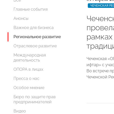
Все
ЧЕЧЕНСКАЯ РЕ
Главные события
Чеченс
Анонсы
провел
Важное для бизнеса
рамках
Региональное развитие
традиц
Отраслевое развитие
Международная
Чеченская «О
деятельность
ифтар» с уча
ОПОРА в лицах
Во встрече п
Чеченской Ре
Пресса о нас
Особое мнение
Бюро по защите прав
предпринимателей
Видео