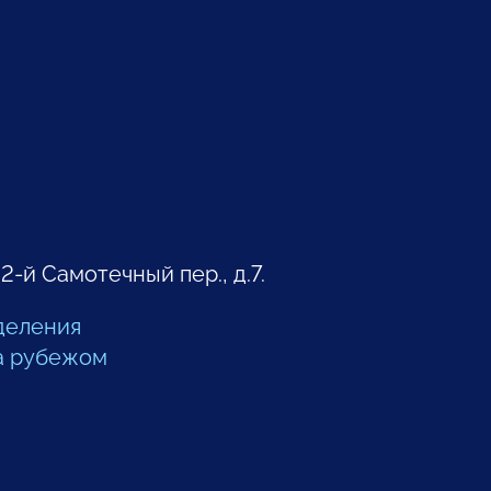
 2-й Самотечный пер., д.7.
деления
а рубежом