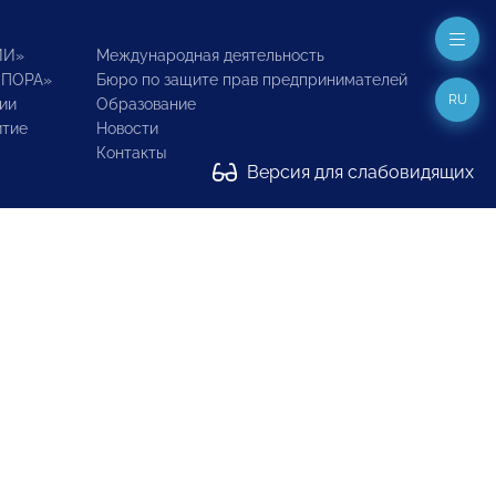
ИИ»
Международная деятельность
ОПОРА»
Бюро по защите прав предпринимателей
RU
ии
Образование
итие
Новости
Контакты
Версия для слабовидящих