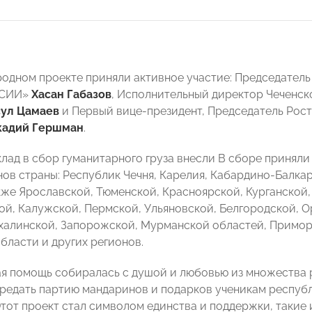
родном проекте приняли активное участие: Председатель
ССИИ»
Хасан Габазов
, Исполнительный директор Чеченс
сул Цамаев
и Первый вице-президент, Председатель Рос
кадий Гершман
.
клад в сбор гуманитарного груза внесли В сборе принял
нов страны: Республик Чечня, Карелия, Кабардино-Балкар
акже Ярославской, Тюменской, Красноярской, Курганской
й, Калужской, Пермской, Ульяновской, Белгородской, О
халинской, Запорожской, Мурманской областей, Приморс
бласти и других регионов.
я помощь собиралась с душой и любовью из множества р
ередать партию мандаринов и подарков ученикам респу
Этот проект стал символом единства и поддержки, такие