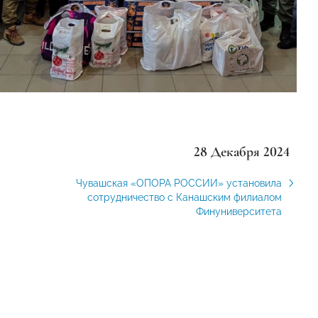
28 Декабря 2024
Чувашская «ОПОРА РОССИИ» установила
сотрудничество с Канашским филиалом
Финуниверситета