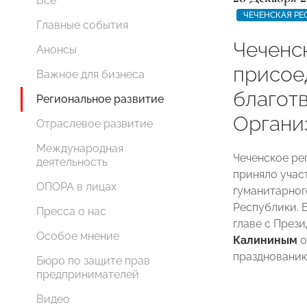
Все
ЧЕЧЕНСКАЯ РЕ
Главные события
Чеченс
Анонсы
присое
Важное для бизнеса
благот
Региональное развитие
Органи
Отраслевое развитие
Международная
Чеченское р
деятельность
приняло учас
ОПОРА в лицах
гуманитарног
Республики. 
Пресса о нас
главе с Пре
Особое мнение
Калининым
о
празднованию
Бюро по защите прав
предпринимателей
Видео