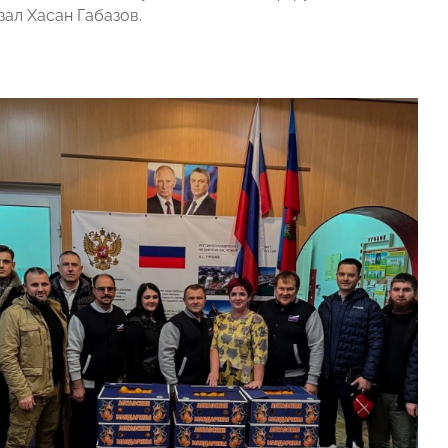
зал Хасан Габазов.