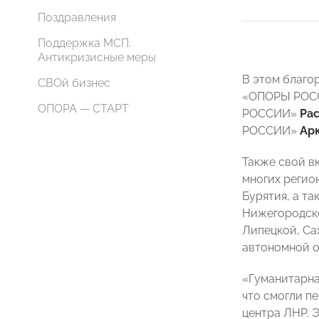
Поздравления
Поддержка МСП.
Антикризисные меры
В этом благо
СВОй бизнес
«ОПОРЫ РО
ОПОРА — СТАРТ
РОССИИ»
Ра
РОССИИ»
Ар
Также свой в
многих регио
Бурятия, а т
Нижегородско
Липецкой, Са
автономной о
«Гуманитарна
что смогли п
центра ЛНР. 