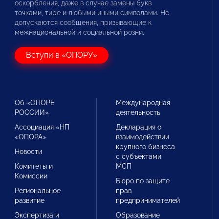
оскорбления, даже в случае замены букв
точками, тире и любыми иными символами. Не
допускаются сообщения, призывающие к
межнациональной и социальной розни.
Вступи в «ОПОРУ»
Об «ОПОРЕ
Международная
РОССИИ»
деятельность
Ассоциация «НП
Декларация о
«ОПОРА»
взаимодействии
крупного бизнеса
Новости
с субъектами
Комитеты и
МСП
Комиссии
Бюро по защите
Региональное
прав
развитие
предпринимателей
Экспертиза и
Образование