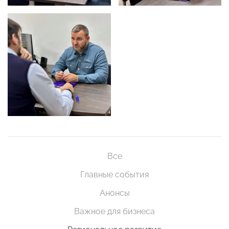
Все
Главные события
Анонсы
Важное для бизнеса