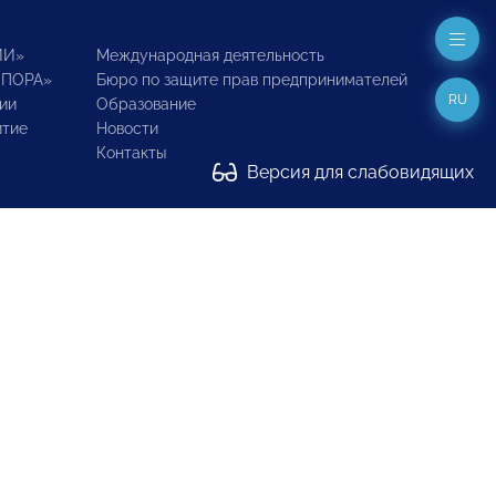
ИИ»
Международная деятельность
ОПОРА»
Бюро по защите прав предпринимателей
RU
ии
Образование
итие
Новости
Контакты
Версия для слабовидящих