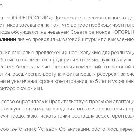
у.
нт «ОПОРЫ РОССИИ», Председатель регионального отд
стников заседания на том, что вопрос необходимости вн
года обсуждался на недавнем Совете регионов «ОПОРЫ
алинин
лично проводил «мозговой штурм» по выявлению
ачил ключевые предложения, необходимые для реализаци
батываться вместе с предпринимателями, нужен запуск
еднего бизнеса за счет внесения изменений в налоговый
ния, расширение доступа к финансовым ресурсам за сч
блей и увеличения срока кредитования до 5 лет и укрепл
сектора экономики.
ество обратилось к Правительству с просьбой адапта
ти к условиям малых предприятий за счет снижения пор
ечи продолжают искать точки роста для всех сторон вза
в соответствии с Уставом Организации, состоялось переи