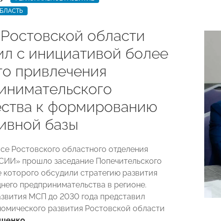
БЛАСТЬ
 Ростовской области
ил с инициативой более
го привлечения
инимательского
ства к формированию
ивной базы
исе Ростовского областного отделения
ИИ» прошло заседание Попечительского
де которого обсудили стратегию развития
днего предпринимательства в регионе.
звития МСП до 2030 года представил
омического развития Ростовской области
ушенко
.