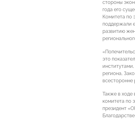
стороны экон
года его сущ
Комитета по 
поддержали е
развитию жен
регионально
«Попечительс
это показате
институтами,
региона, Зак
всесторонне 
Также в ходе
комитета по 
президент «О
Благодарстве