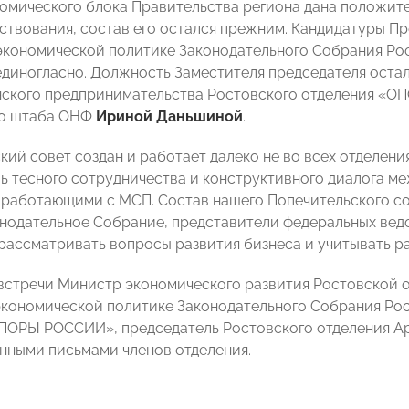
омического блока Правительства региона дана положите
ествования, состав его остался прежним. Кандидатуры П
экономической политике Законодательного Собрания Р
диногласно. Должность Заместителя председателя остал
ского предпринимательства Ростовского отделения «О
го штаба ОНФ
Ириной Даньшиной
.
кий совет создан и работает далеко не во всех отделени
ль тесного сотрудничества и конструктивного диалога 
 работающими с МСП. Состав нашего Попечительского со
онодательное Собрание, представители федеральных ведом
рассматривать вопросы развития бизнеса и учитывать р
 встречи Министр экономического развития Ростовской 
экономической политике Законодательного Собрания Рос
ПОРЫ РОССИИ», председатель Ростовского отделения А
нными письмами членов отделения.