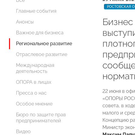
Все
РОСТОВСКАЯ О
Главные события
Бизнес
Анонсы
выступ
Важное для бизнеса
плотно
Региональное развитие
предпр
Отраслевое развитие
сообще
Международная
деятельность
нормат
ОПОРА в лицах
22 июня в оф
Пресса о нас
«ОПОРЫ РОСС
Особое мнение
совета, в хо
малого и сре
Бюро по защите прав
Концепцию ра
предпринимателей
Министр экон
Видео
Максим Пап