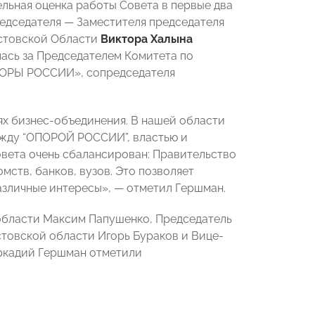
льная оценка работы Совета в первые два
редседателя — Заместителя председателя
остовской Области
Виктора Халына
ась за Председателем Комитета по
ПОРЫ РОССИИ», сопредседателя
ях бизнес-объединения. В нашей области
между “ОПОРОЙ РОССИИ”, властью и
вета очень сбалансирован: Правительство
ств, банков, вузов. Это позволяет
азличные интересы», — отметил Гершман.
области Максим Папушенко, Председатель
товской области Игорь Бураков и Вице-
ркадий Гершман отметили