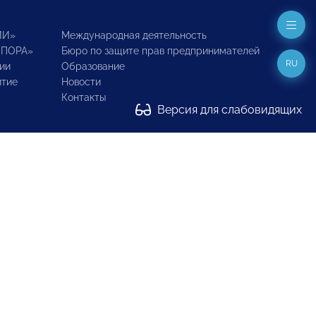
ИИ»
Международная деятельность
ОПОРА»
Бюро по защите прав предпринимателей
RU
ии
Образование
итие
Новости
Контакты
Версия для слабовидящих