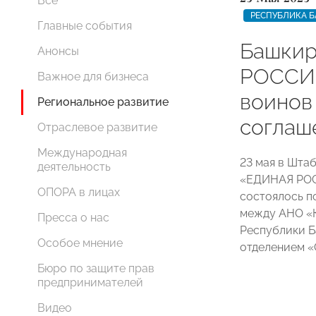
Все
РЕСПУБЛИКА 
Главные события
Башкир
Анонсы
РОССИИ
Важное для бизнеса
воинов
Региональное развитие
соглаш
Отраслевое развитие
Международная
23 мая в Шта
деятельность
«ЕДИНАЯ РОС
ОПОРА в лицах
состоялось п
между АНО «К
Пресса о нас
Республики Б
Особое мнение
отделением 
Бюро по защите прав
предпринимателей
Видео