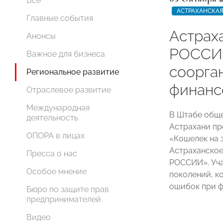
Все
АСТРАХАНСКАЯ
Главные события
Астрах
Анонсы
РОССИИ
Важное для бизнеса
соорга
Региональное развитие
финанс
Отраслевое развитие
Международная
В Штабе обще
деятельность
Астрахани п
ОПОРА в лицах
«Кошелек на 
Астраханское
Пресса о нас
РОССИИ». Уча
Особое мнение
поколений, к
ошибок при ф
Бюро по защите прав
предпринимателей
Видео