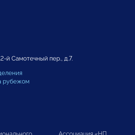
 2-й Самотечный пер., д.7.
деления
а рубежом
ионального
Ассоциация «НП