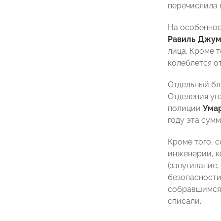
перечислила 
На особеннос
Равиль Джум
лица. Кроме 
колеблется от
Отдельный бл
Отделения уг
полиции
Ума
году эта сум
Кроме того, 
инженерии, к
(запугивание
безопасности
собравшимся 
списали.