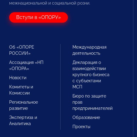
межнациональной и социальной розни.
Вступи в «ОПОРУ»
Об «ОПОРЕ
Международная
РОССИИ»
деятельность
Ассоциация «НП
Декларация о
«ОПОРА»
взаимодействии
крупного бизнеса
Новости
с субъектами
Комитеты и
МСП
Комиссии
Бюро по защите
Региональное
прав
развитие
предпринимателей
Экспертиза и
Образование
Аналитика
Проекты