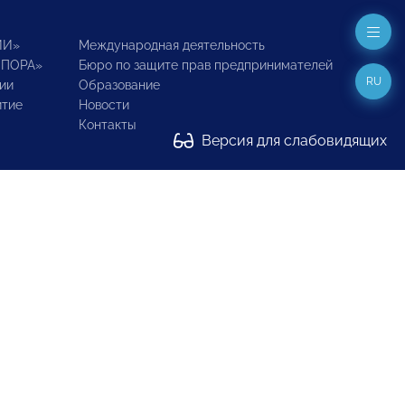
ИИ»
Международная деятельность
ОПОРА»
Бюро по защите прав предпринимателей
RU
ии
Образование
итие
Новости
Контакты
Версия для слабовидящих