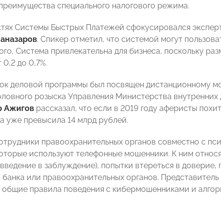
преимущества специального налогового режима.
тях Системы Быстрых Платежей сфокусировался эксперт
аназаров
. Спикер отметил, что системой могут пользова
того, Система привлекательна для бизнеса, поскольку р
 0,2 до 0,7%.
ок деловой программы был посвящен дистанционному мо
оловного розыска Управления Министерства внутренних д
р Ажигов
рассказал, что если в 2019 году аферисты похит
ма уже превысила 14 млрд рублей.
сотрудники правоохранительных органов совместно с п
оторые используют телефонные мошенники. К ним относя
, введение в заблуждение), попытки втереться в доверие
 банка или правоохранительных органов. Представитель
общие правила поведения с кибермошенниками и алгорит