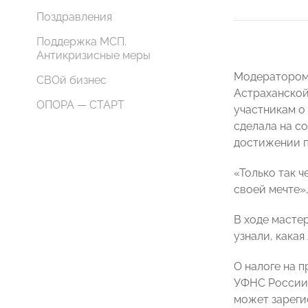
Поздравления
Поддержка МСП.
Антикризисные меры
Модератором 
СВОй бизнес
Астраханско
ОПОРА — СТАРТ
участникам о
сделала на с
достижении п
«Только так ч
своей мечте»,
В ходе масте
узнали, кака
О налоге на 
УФНС России
может зареги