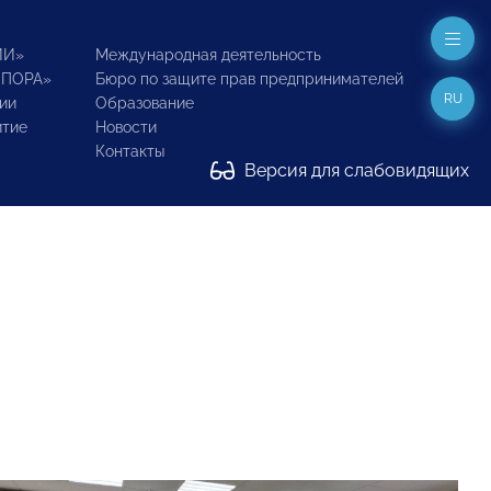
ИИ»
Международная деятельность
ОПОРА»
Бюро по защите прав предпринимателей
RU
ии
Образование
итие
Новости
Контакты
Версия для слабовидящих