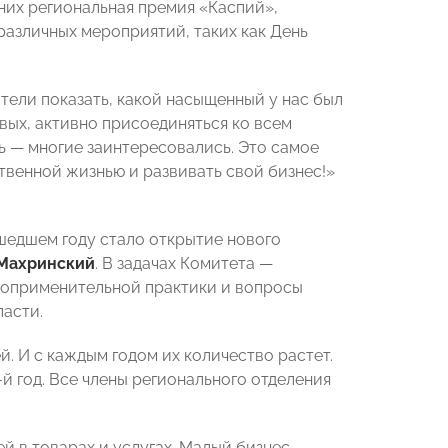
них региональная премия «Каспий»,
различных мероприятий, таких как День
тели показать, какой насыщенный у нас был
вых, активно присоединяться ко всем
ь — многие заинтересовались. Это самое
твенной жизнью и развивать свой бизнес!»
едшем году стало открытие нового
 Махринский
. В задачах Комитета —
воприменительной практики и вопросы
ласти.
 И с каждым годом их количество растет.
 год. Все члены регионального отделения
й в товарах и услугах. Малый бизнес