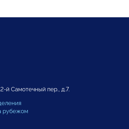
 2-й Самотечный пер., д.7.
деления
а рубежом