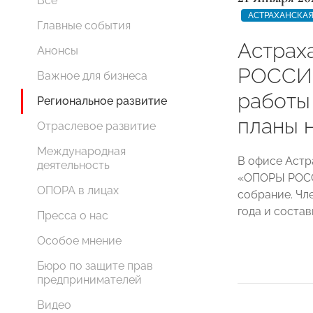
Все
АСТРАХАНСКАЯ
Главные события
Астрах
Анонсы
РОССИИ
Важное для бизнеса
работы 
Региональное развитие
планы н
Отраслевое развитие
Международная
В офисе Астр
деятельность
«ОПОРЫ РОСС
ОПОРА в лицах
собрание. Чл
года и соста
Пресса о нас
Особое мнение
Бюро по защите прав
предпринимателей
Видео