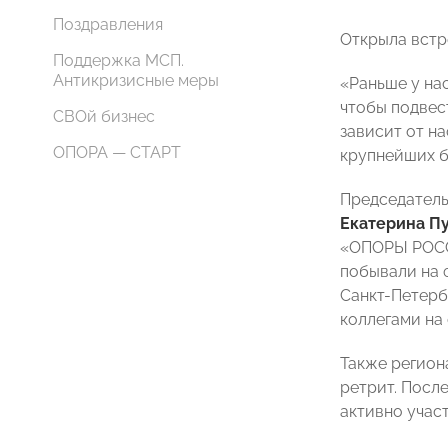
Поздравления
Открыла вст
Поддержка МСП.
Антикризисные меры
«Раньше у нас
чтобы подвест
СВОй бизнес
зависит от н
ОПОРА — СТАРТ
крупнейших б
Председател
Екатерина П
«ОПОРЫ РОССИ
побывали на ф
Санкт-Петерб
коллегами на
Также регион
ретрит. Посл
активно учас