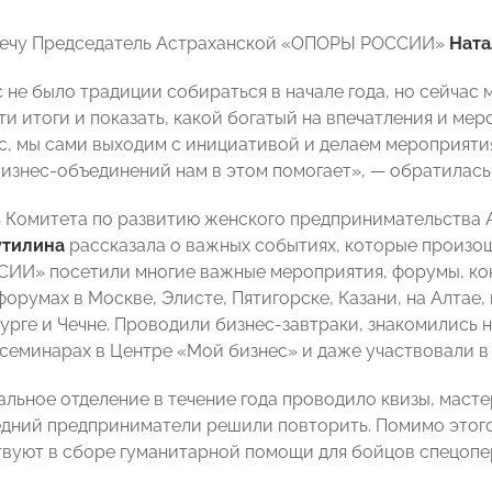
речу Председатель Астраханской «ОПОРЫ РОССИИ»
Ната
 не было традиции собираться в начале года, но сейчас 
и итоги и показать, какой богатый на впечатления и меро
ас, мы сами выходим с инициативой и делаем мероприяти
изнес-объединений нам в этом помогает», — обратилась
ь Комитета по развитию женского предпринимательств
утилина
рассказала о важных событиях, которые произо
И» посетили многие важные мероприятия, форумы, ко
орумах в Москве, Элисте, Пятигорске, Казани, на Алтае,
урге и Чечне. Проводили бизнес-завтраки, знакомились 
 семинарах в Центре «Мой бизнес» и даже участвовали в
альное отделение в течение года проводило квизы, маст
едний предприниматели решили повторить. Помимо это
твуют в сборе гуманитарной помощи для бойцов спецопе