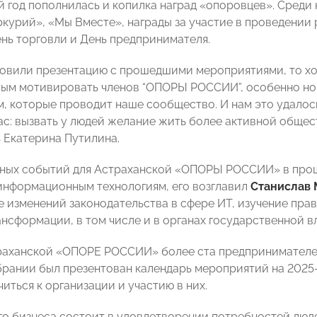
 год пополнилась и копилка наград «опоровцев». Среди 
курий», «Мы Вместе», награды за участие в проведении 
нь торговли и День предпринимателя.
товили презентацию с прошедшими мероприятиями, то хо
амым мотивировать членов “ОПОРЫ РОССИИ”, особенно но
, которые проводит наше сообщество. И нам это удалос
нас: вызвать у людей желание жить более активной общес
 Екатерина Путилина.
ных событий для Астраханской «ОПОРЫ РОССИИ» в прош
информационным технологиям, его возглавил
Станислав
 изменений законодательства в сфере ИТ, изучение пра
нсформации, в том числе и в органах государственной в
раханской «ОПОРЕ РОССИИ» более ста предпринимателей.
рании был презентован календарь мероприятий на 2025-й
иться к организации и участию в них.
го бизнеса состоит в удовлетворении потребностей люде