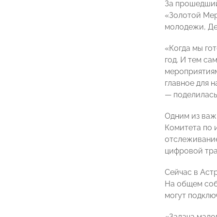
За прошедший
«Золотой Мер
молодежи, Де
«Когда мы го
год. И тем с
мероприятиям
главное для 
— поделилась
Одним из важ
Комитета по 
отслеживание
цифровой тра
Сейчас в Аст
На общем соб
могут подключ
«Задача мало