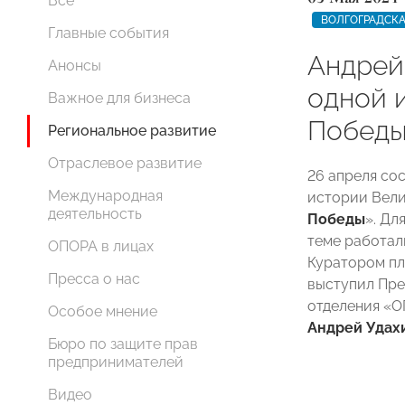
Все
ВОЛГОГРАДСКА
Главные события
Андрей
Анонсы
одной 
Важное для бизнеса
Победы
Региональное развитие
Отраслевое развитие
26 апреля со
Международная
истории Вели
деятельность
Победы
». Дл
теме работал
ОПОРА в лицах
Куратором пл
Пресса о нас
выступил Пре
отделения «
Особое мнение
Андрей Удах
Бюро по защите прав
предпринимателей
Видео