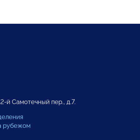
 2-й Самотечный пер., д.7.
деления
а рубежом