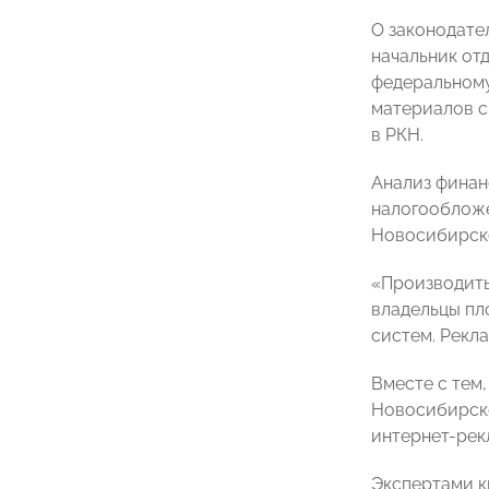
О законодате
начальник от
федеральном
материалов с
в РКН.
Анализ финан
налогооблож
Новосибирск
«Производить
владельцы пл
систем. Рекл
Вместе с тем
Новосибирс
интернет-рек
Экспертами к