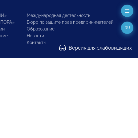
ИИ»
Международная деятельность
ОПОРА»
Бюро по защите прав предпринимателей
RU
ии
Образование
итие
Новости
Контакты
Версия для слабовидящих