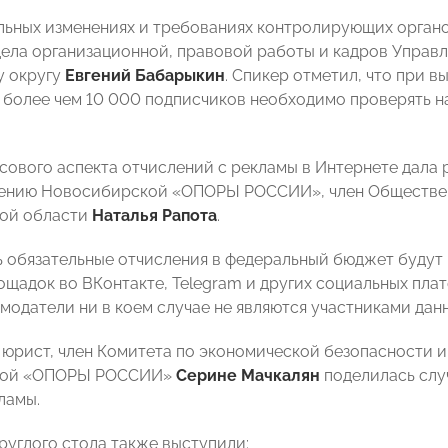
льных изменениях и требованиях контролирующих орган
дела организационной, правовой работы и кадров Управ
у округу
Евгений Бабарыкин
. Спикер отметил, что при 
 более чем 10 000 подписчиков необходимо проверять н
сового аспекта отчислений с рекламы в Интернете дала
ению Новосибирской «ОПОРЫ РОССИИ», член Обществен
ой области
Наталья Рапота
.
 обязательные отчисления в федеральный бюджет будут 
ощадок во ВКонтакте, Telegram и других социальных пла
амодатели ни в коем случае не являются участниками дан
, юрист, член Комитета по экономической безопасности
кой «ОПОРЫ РОССИИ»
Серине Мачкалян
поделилась слу
ламы.
руглого стола также выступили: