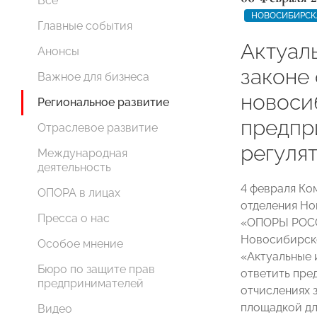
Все
НОВОСИБИРСК
Главные события
Актуал
Анонсы
законе
Важное для бизнеса
новоси
Региональное развитие
предпр
Отраслевое развитие
регуля
Международная
деятельность
4 февраля Ко
ОПОРА в лицах
отделения Но
Пресса о нас
«ОПОРЫ РОСС
Новосибирско
Особое мнение
«Актуальные 
Бюро по защите прав
ответить пре
предпринимателей
отчислениях 
площадкой дл
Видео