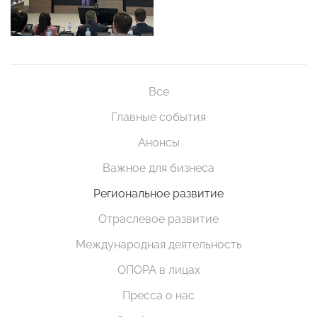
Все
Главные события
Анонсы
Важное для бизнеса
Региональное развитие
Отраслевое развитие
Международная деятельность
ОПОРА в лицах
Пресса о нас