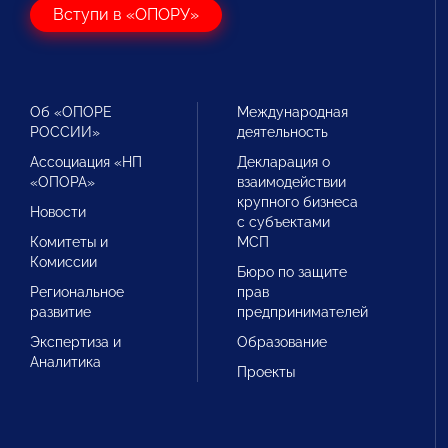
Вступи в «ОПОРУ»
Об «ОПОРЕ
Международная
РОССИИ»
деятельность
Ассоциация «НП
Декларация о
«ОПОРА»
взаимодействии
крупного бизнеса
Новости
с субъектами
Комитеты и
МСП
Комиссии
Бюро по защите
Региональное
прав
развитие
предпринимателей
Экспертиза и
Образование
Аналитика
Проекты