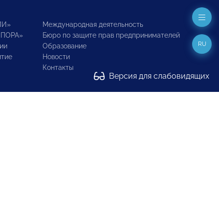
ИИ»
Международная деятельность
ОПОРА»
Бюро по защите прав предпринимателей
RU
ии
Образование
итие
Новости
Контакты
Версия для слабовидящих