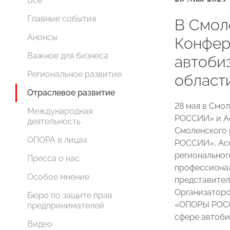
Все
Главные события
В Смол
Анонсы
Конфер
Важное для бизнеса
автоби
Региональное развитие
област
Отраслевое развитие
28 мая в Смо
Международная
РОССИИ» и А
деятельность
Смоленского 
ОПОРА в лицах
РОССИИ», Ас
регионально
Пресса о нас
профессионал
Особое мнение
представител
Организаторо
Бюро по защите прав
«ОПОРЫ РОСС
предпринимателей
сфере автоби
Видео