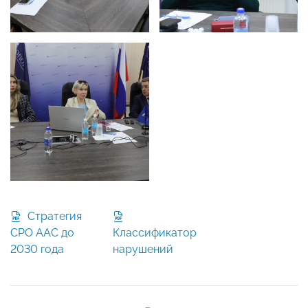
Стратегия
СРО ААС до
Классификатор
2030 года
нарушений