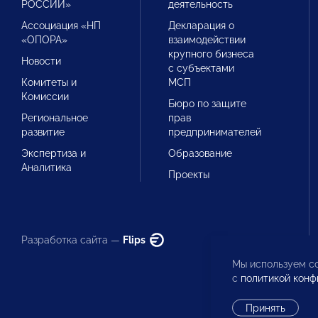
РОССИИ»
деятельность
Ассоциация «НП
Декларация о
«ОПОРА»
взаимодействии
крупного бизнеса
Новости
с субъектами
Комитеты и
МСП
Комиссии
Бюро по защите
Региональное
прав
развитие
предпринимателей
Экспертиза и
Образование
Аналитика
Проекты
Разработка сайта —
Flips
Мы используем co
с
политикой конф
Принять