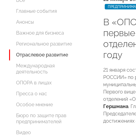
Все
ПРЕДПРИНИМА
Главные события
В «ОПО
Анонсы
первые
Важное для бизнеса
отделе
Региональное развитие
году
Отраслевое развитие
Международная
21 января со
деятельность
РОССИИ» по 
ОПОРА в лицах
муниципальны
Первого вице
Пресса о нас
отделений «
Особое мнение
Гершмана
. Г
Председателе
Бюро по защите прав
достижениях с
предпринимателей
Видео