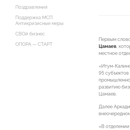
Поздравления
Поддержка МСП.
Антикризисные меры
СВОй бизнес
Первым слово
ОПОРА — СТАРТ
Цамаев
, кот
местное отде
«Итум-Калинс
95 субъектов
промышленно
развитию биз
Цамаев.
Далее Аркади
внеочередно
«В отделении 