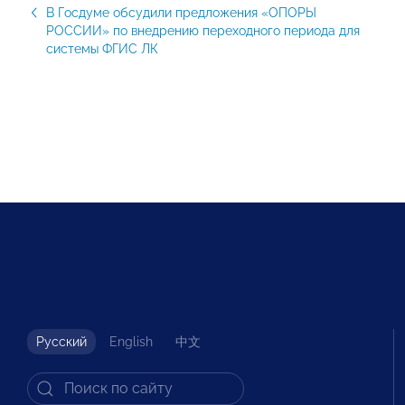
В Госдуме обсудили предложения «ОПОРЫ
РОССИИ» по внедрению переходного периода для
системы ФГИС ЛК
Русский
English
中文