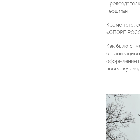
Председателю
Гершман.
Кроме того, 
«ОПОРЕ РОС
Как было отм
организацион
оформление п
повестку сле