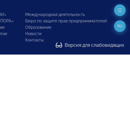
ИИ»
Международная деятельность
ОПОРА»
Бюро по защите прав предпринимателей
RU
ии
Образование
итие
Новости
Контакты
Версия для слабовидящих