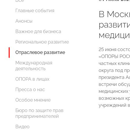
Все
Главные события
В Моск
Анонсы
развит
Важное для бизнеса
медици
Региональное развитие
25 июня сост
Отраслевое развитие
«ОПОРЫ РОСС
Международная
частных клин
деятельность
округа под п
президента 
ОПОРА в лицах
встречи обсу
Пресса о нас
медицинских 
возможных кр
Особое мнение
учреждений в
Бюро по защите прав
предпринимателей
Видео