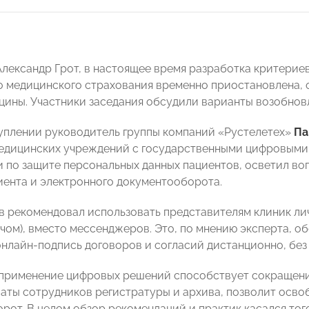
Александр Грот, в настоящее время разработка критерие
о медицинского страхования временно приостановлена, о
цины. Участники заседания обсудили варианты возобнов
уплении руководитель группы компаний «Рустелетех»
Па
едицинских учреждений с государственными цифровыми с
 по защите персональных данных пациентов, осветил воп
иента и электронного документооборота.
в рекомендовал использовать представителям клиник ли
чом), вместо мессенджеров. Это, по мнению эксперта, 
онлайн-подпись договоров и согласий дистанционно, без 
 применение цифровых решений способствует сокращению 
латы сотрудников регистратуры и архива, позволит осво
рот. В целом обзор рекомендаций и практик касался тог