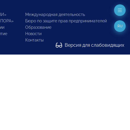
ИИ»
Международная деятельность
ОПОРА»
Бюро по защите прав предпринимателей
RU
ии
Образование
итие
Новости
Контакты
Версия для слабовидящих