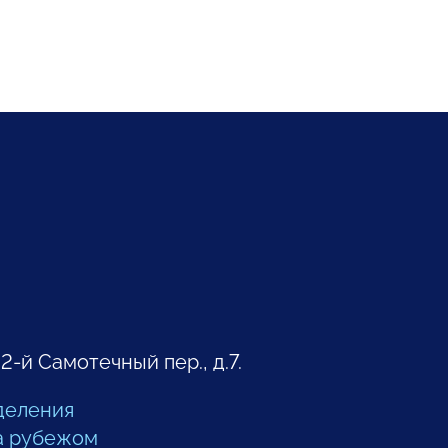
 2-й Самотечный пер., д.7.
деления
а рубежом