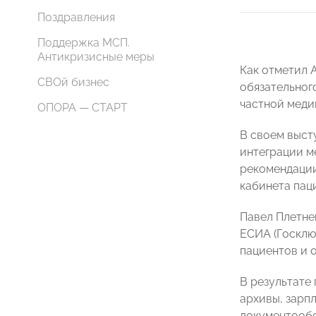
Поздравления
Поддержка МСП.
Антикризисные меры
Как отметил 
СВОй бизнес
обязательног
частной меди
ОПОРА — СТАРТ
В своем выст
интеграции м
рекомендации
кабинета пац
Павел Плетне
ЕСИА (Госклю
пациентов и 
В результате
архивы, зарп
документообо