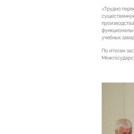
«Трудно пере
существенную
производства
функциональн
учебных заве
По итогам за
Межгосударст