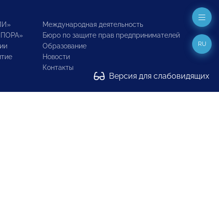
ИИ»
Международная деятельность
ОПОРА»
Бюро по защите прав предпринимателей
RU
ии
Образование
итие
Новости
Контакты
Версия для слабовидящих