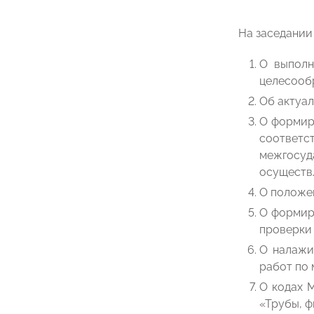
На заседании
О выполн
целесообр
Об актуал
О формиро
соответ
межгосу
осуществ
О положен
О формир
проверки 
О налажи
работ по 
О кодах 
«Трубы, ф