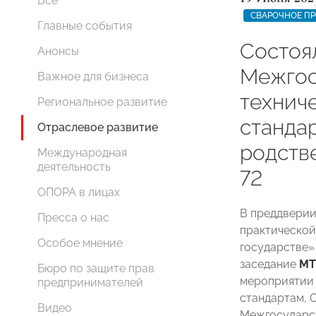
Все
СВАРОЧНОЕ П
Главные события
Состоя
Анонсы
Межгос
Важное для бизнеса
технич
Региональное развитие
станда
Отраслевое развитие
родств
Международная
деятельность
72
ОПОРА в лицах
В преддверии
Пресса о нас
практической
Особое мнение
государстве»
заседание
МТ
Бюро по защите прав
мероприятии 
предпринимателей
стандартам, 
Видео
Межгосударст