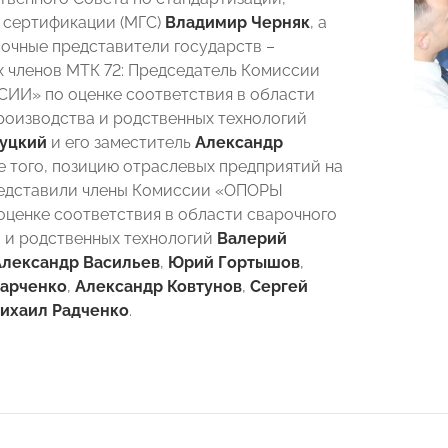
 сертификации (МГС)
Владимир Черняк
, а
очные представители государств –
 членов МТК 72: Председатель Комиссии
ИИ» по оценке соответствия в области
роизводства и родственных технологий
уцкий
и его заместитель
Александр
е того, позицию отраслевых предприятий на
редставили члены Комиссии «ОПОРЫ
ценке соответствия в области сварочного
 и родственных технологий
Валерий
Александр Васильев
,
Юрий Гортышов
,
харченко
,
Александр Ковтунов
,
Сергей
ихаил Радченко
.