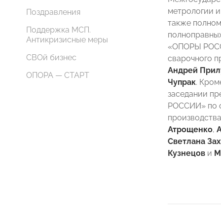
метрологии и
Поздравления
также полном
Поддержка МСП.
полноправных
Антикризисные меры
«ОПОРЫ РОСС
СВОй бизнес
сварочного п
Андрей Прил
ОПОРА — СТАРТ
Чупрак
. Кром
заседании п
РОССИИ» по о
производства
Атрощенко
,
Светлана За
Кузнецов
и
М