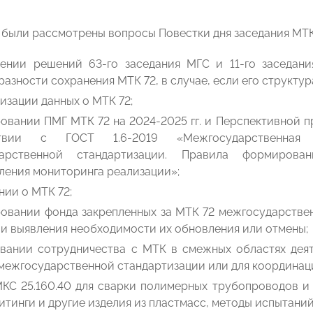
 были рассмотрены вопросы Повестки дня заседания МТК
ении решений 63-го заседания МГС и 11-го заседа
азности сохранения МТК 72, в случае, если его структура
изации данных о МТК 72;
вании ПМГ МТК 72 на 2024-2025 гг. и Перспективной пр
ствии с ГОСТ 1.6-2019 «Межгосударственная 
дарственной стандартизации. Правила формирова
ления мониторинга реализации»;
ии о МТК 72;
овании фонда закрепленных за МТК 72 межгосударствен
и выявления необходимости их обновления или отмены;
вании сотрудничества с МТК в смежных областях деят
межгосударственной стандартизации или для координаци
МКС 25.160.40 для сварки полимерных трубопроводов и
итинги и другие изделия из пластмасс, методы испытаний