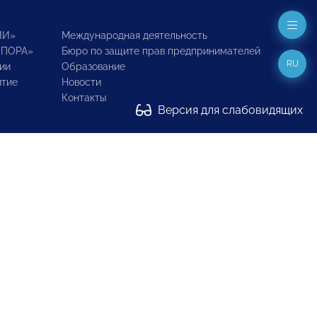
ИИ»
Международная деятельность
ОПОРА»
Бюро по защите прав предпринимателей
RU
ии
Образование
итие
Новости
Контакты
Версия для слабовидящих