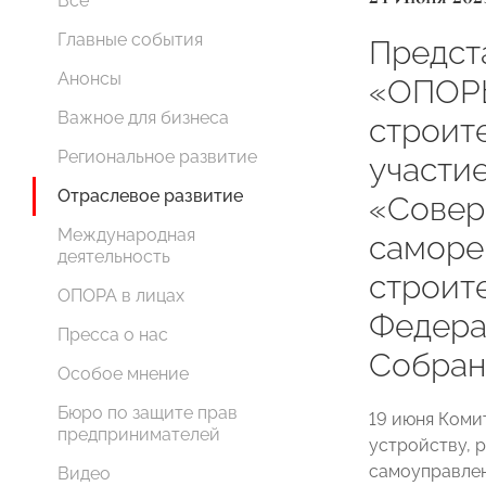
Все
Главные события
Предст
Анонсы
«ОПОР
Важное для бизнеса
строит
Региональное развитие
участи
Отраслевое развитие
«Совер
Международная
саморе
деятельность
строит
ОПОРА в лицах
Федера
Пресса о нас
Собран
Особое мнение
Бюро по защите прав
19 июня Коми
предпринимателей
устройству, 
самоуправлен
Видео