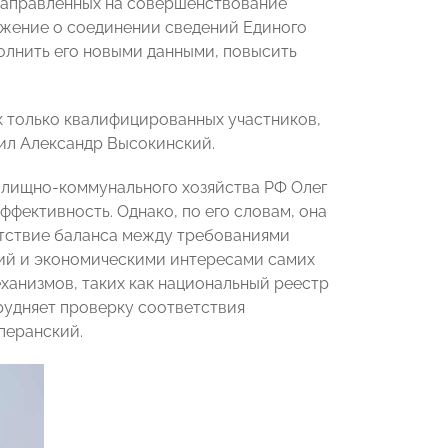
 направленных на совершенствование
ожение о соединении сведений Единого
олнить его новыми данными, повысить
к только квалифицированных участников,
ил Александр Высокинский.
илищно-коммунального хозяйства РФ Олег
фективность. Однако, по его словам, она
утствие баланса между требованиями
ий и экономическими интересами самих
ханизмов, таких как национальный реестр
рудняет проверку соответствия
перанский.