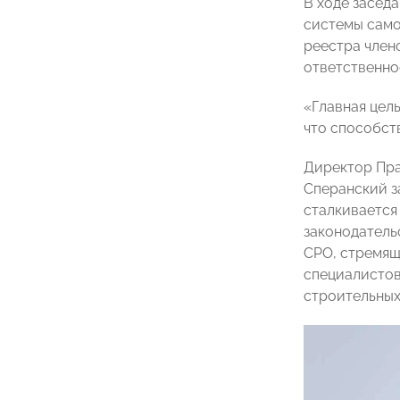
В ходе засед
системы само
реестра член
ответственно
«Главная цел
что способст
Директор Пра
Сперанский з
сталкивается
законодатель
СРО, стремящ
специалистов
строительных