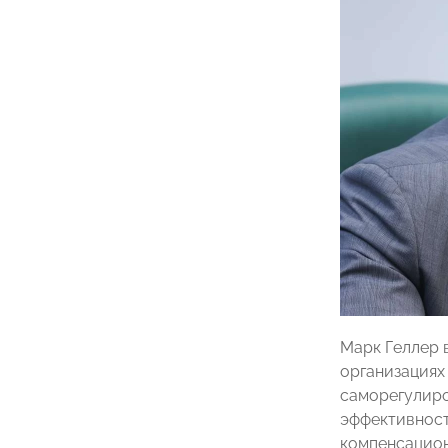
Марк Геллер 
организация
саморегулиро
эффективност
компенсацион