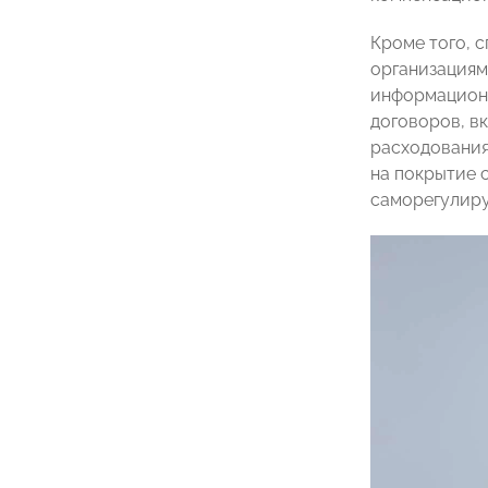
Кроме того, 
организациям
информационн
договоров, в
расходования
на покрытие 
саморегулиру