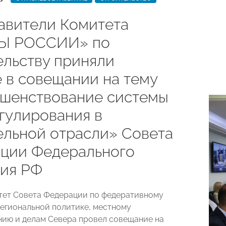
авители Комитета
Ы РОССИИ» по
ельству приняли
е в совещании на тему
шенствование системы
гулирования в
ельной отрасли» Совета
ции Федерального
ия РФ
тет Совета Федерации по федеративному
региональной политике, местному
ию и делам Севера провел совещание на