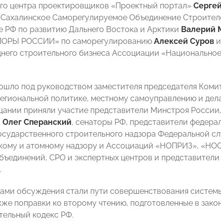
го центра проектировщиков «Проектный портал»
Сергей
Сахалинское Саморегулируемое Объединение Строителе
 РФ по развитию Дальнего Востока и Арктики
Валерий 
ПОРЫ РОССИИ» по саморегулированию
Алексей Суров
и
днего строительного бизнеса Ассоциации «Национально
ошло под руководством заместителя председателя Коми
региональной политике, местному самоуправлению и де
щании приняли участие представители Минстроя России,
а
Олег Сперанский
, сенаторы РФ, представители федера
осударственного строительного надзора Федеральной сл
кому и атомному надзору и Ассоциаций «НОПРИЗ», «НО
бъединений, СРО и экспертных центров и представители
.
ами обсуждения стали пути совершенствования систем
акже поправки ко второму чтению, подготовленные в зак
тельный кодекс РФ.