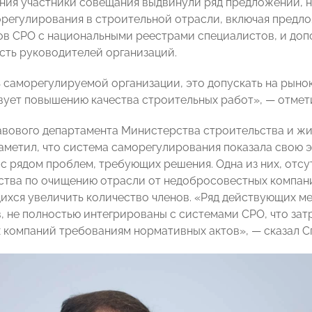
ания участники совещания выдвинули ряд предложений,
регулирования в строительной отрасли, включая предл
ов СРО с национальными реестрами специалистов, и доп
сть руководителей организаций.
ь саморегулируемой организации, это допускать на рыно
вует повышению качества строительных работ», — отмет
вового департамента Министерства строительства и ж
аметил, что система саморегулирования показала свою эф
 с рядом проблем, требующих решения. Одна из них, отс
ства по очищению отрасли от недобросовестных компан
ихся увеличить количество членов. «Ряд действующих ме
, не полностью интегрированы с системами СРО, что зат
 компаний требованиям нормативных актов», — сказал С