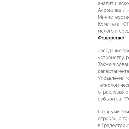
аналитическо
Ассоциации «
Министерстве
Комитета «О
малого и сре
Федоренко
.
Заседание пр
устройству, 
Также в сове
департамент
Управления г
технологичес
отраслевых о
субъектов РФ
Главными тем
отрасли, а т
в Градострои