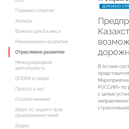
Все
ДОРОЖНО-СТР
Главные события
Предпр
Анонсы
Казахс
Важное для бизнеса
возмож
Региональное развитие
дорожн
Отраслевое развитие
Международная
В Астане сос
деятельность
представител
ОПОРА в лицах
Мероприятие
РОССИИ» по 
Пресса о нас
с целью уста
Особое мнение
направленног
строительной
Бюро по защите прав
предпринимателей
Видео