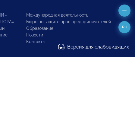
ИИ»
Международная деятельность
ОПОРА»
Бюро по защите прав предпринимателей
RU
ии
Образование
итие
Новости
Контакты
Версия для слабовидящих