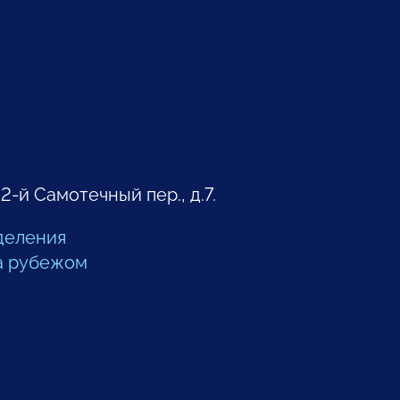
 2-й Самотечный пер., д.7.
деления
а рубежом