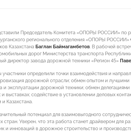
дставили Председатель Комитета «ОПОРЫ РОССИИ» по р
Курганского регионального отделения «ОПОРЫ РОССИИ»
ков Казахстана
Баглан Баймагамбетов
. В рабочей встр
омобильных дорог Министерства транспорта Республик
ый директор завода дорожной техники «Регион 45»
Паве
ы участники определили точки взаимодействия и направ
фровизация дорожной отрасли; обмен опытом и лучшими
а и эксплуатации дорожной техники; обмен делегациями 
 и выставках; содействие в установлении деловых конт
 и Казахстана.
ачительный потенциал для взаимовыгодного сотруднич
х стран. Уверен, что эта работа станет драйвером для р
ик и инноваций в дорожное строительство и производств