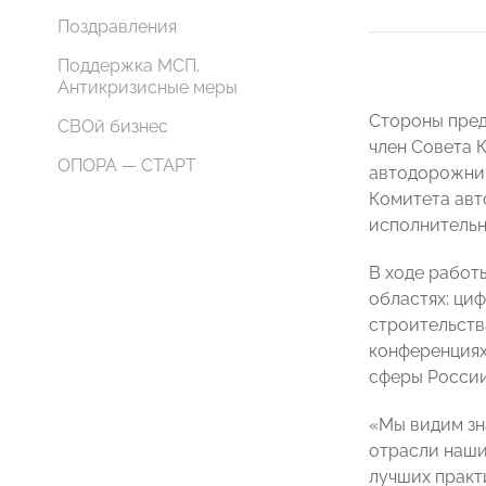
Поздравления
Поддержка МСП.
Антикризисные меры
Стороны пре
СВОй бизнес
член Совета 
ОПОРА — СТАРТ
автодорожни
Комитета авт
исполнительн
В ходе работ
областях: ци
строительств
конференциях
сферы России
«Мы видим зн
отрасли наши
лучших практ