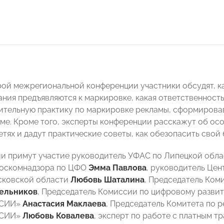
рой межрегиональной конференции участники обсудят, к
ания предъявляются к маркировке, какая ответственность
тельную практику по маркировке рекламы, сформирова
аме. Кроме того, эксперты конференции расскажут об ос
етях и дадут практические советы, как обезопасить свой
и примут участие руководитель УФАС по Липецкой обл
Роскомнадзора по ЦФО
Эмма Павлова
, руководитель Це
сковской области
Любовь Шаталина
,
Председатель Ком
ельников
, Председатель Комиссии по цифровому разви
ССИИ»
Анастасия Маклаева
, Председатель Комитета по 
ССИИ»
Любовь Ковалева
, эксперт по работе с платным 