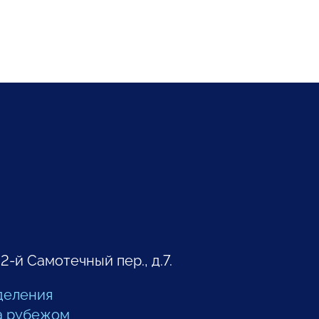
 2-й Самотечный пер., д.7.
деления
а рубежом