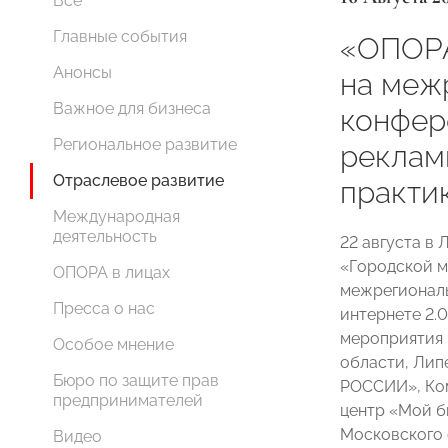
Все
Главные события
«ОПОР
Анонсы
на меж
Важное для бизнеса
конфер
Региональное развитие
рекламы
Отраслевое развитие
практи
Международная
деятельность
22 августа в
«Городской 
ОПОРА в лицах
межрегиональ
Пресса о нас
интернете 2.
мероприятия 
Особое мнение
области, Лип
Бюро по защите прав
РОССИИ», Ко
предпринимателей
центр «Мой б
Московского
Видео