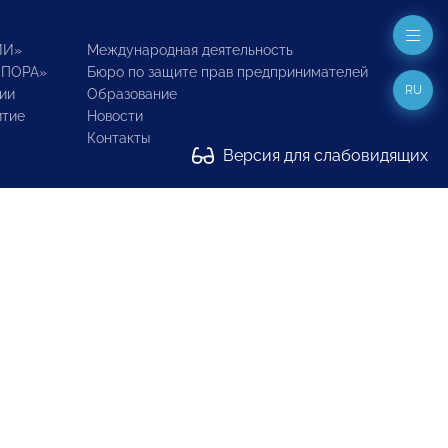
ИИ»
Международная деятельность
ОПОРА»
Бюро по защите прав предпринимателей
RU
ии
Образование
итие
Новости
Контакты
Версия для слабовидящих