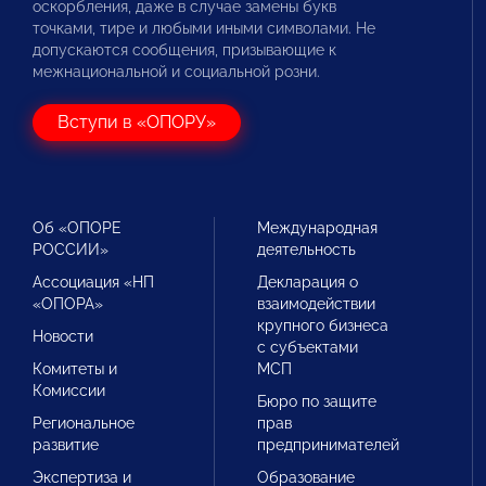
оскорбления, даже в случае замены букв
точками, тире и любыми иными символами. Не
допускаются сообщения, призывающие к
межнациональной и социальной розни.
Вступи в «ОПОРУ»
Об «ОПОРЕ
Международная
РОССИИ»
деятельность
Ассоциация «НП
Декларация о
«ОПОРА»
взаимодействии
крупного бизнеса
Новости
с субъектами
Комитеты и
МСП
Комиссии
Бюро по защите
Региональное
прав
развитие
предпринимателей
Экспертиза и
Образование