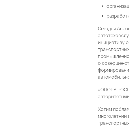
организац
разработк
Сегодня Ассо
автотехобслу
инициативу о
транспортных
промышленнос
о совершенст
формировании
автомобильно
«ОПОРУ РОССИ
авторитетный
Хотим побла
многолетний 
транспортных