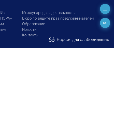
ИИ»
Международная деятельность
ОПОРА»
Бюро по защите прав предпринимателей
RU
ии
Образование
итие
Новости
Контакты
Версия для слабовидящих