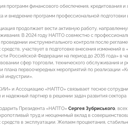
ия программ финансового обеспечения, кредитования и л
а и внедрение программ профессиональной подготовки 
циация продолжает вести активную работу, направленну
живания. В 2024 году НАПТО совместно с профессиона
 проведении инструментального контроля после реглам
 средств, участвует в подготовке внесения изменений в
ти Российской Федерации на период до 2035 года» в ч
вовании сфер торговли, технического обслуживания и р
 плана первоочередных мероприятий по реализации «К
й индустрии».
И» и Ассоциацию «НАПТО» связывает тесное сотрудниче
 и надежный партнер в решении задач развития сектора
годарить Президента «НАПТО»
Сергея Зубриського
, все
кропотливый труд и неоценимый вклад в совершенствов
 средств в эксплуатации. Желаем процветания, стабильн