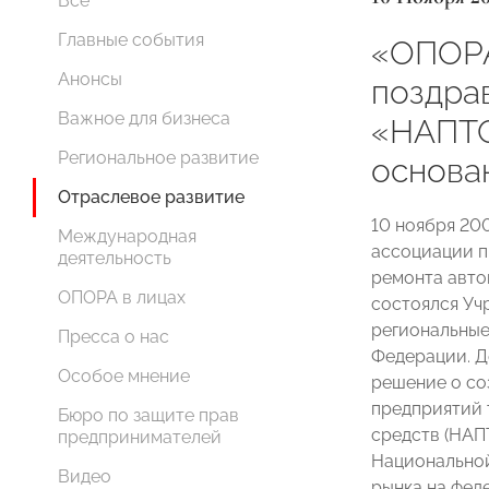
Все
Главные события
«ОПОР
Анонсы
поздра
Важное для бизнеса
«НАПТО
Региональное развитие
основа
Отраслевое развитие
10 ноября 20
Международная
ассоциации п
деятельность
ремонта авто
ОПОРА в лицах
состоялся Уч
региональные
Пресса о нас
Федерации. Д
Особое мнение
решение о со
предприятий 
Бюро по защите прав
средств (НАП
предпринимателей
Национально
Видео
рынка на фед