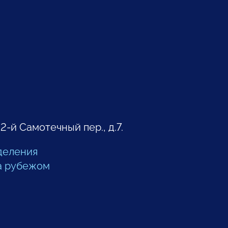
 2-й Самотечный пер., д.7.
деления
а рубежом