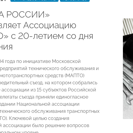
А РОССИИ»
вляет Ассоциацию
» с 20-летием со дня
ния
04 года по инициативе Московской
редприятий технического обслуживания и
мототранспортных средств (МАПТО)
редительный съезд, на котором собрались
 ассоциации из 15 субъектов Российской
елегаты съезда приняли единогласное
здании Национальной ассоциации
технического обслуживания транспортных
ТО). Ключевой целью создания
й ассоциации было решение вопросов
еральном уровне.