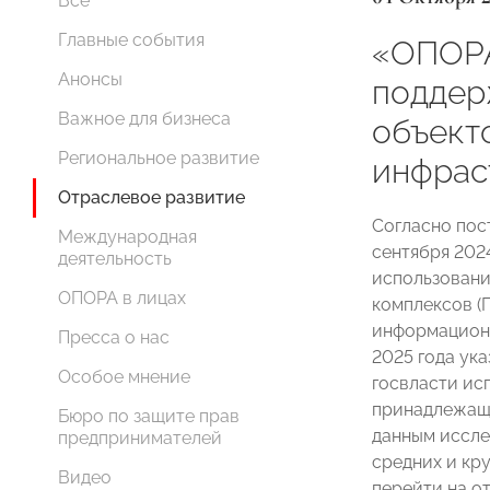
Все
Главные события
«ОПОР
Анонсы
поддер
Важное для бизнеса
объект
Региональное развитие
инфрас
Отраслевое развитие
Согласно пос
Международная
сентября 2024
деятельность
использовани
ОПОРА в лицах
комплексов (
информационн
Пресса о нас
2025 года ук
Особое мнение
госвласти ис
принадлежащи
Бюро по защите прав
данным иссле
предпринимателей
средних и кр
Видео
перейти на о