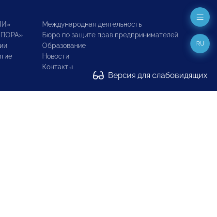
ИИ»
Международная деятельность
ОПОРА»
Бюро по защите прав предпринимателей
RU
ии
Образование
итие
Новости
Контакты
Версия для слабовидящих