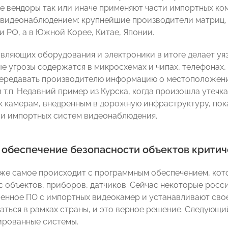
е вендоры так или иначе применяют части импортных ком
 видеонаблюдением: крупнейшие производители матриц, 
и РФ, а в Южной Корее, Китае, Японии.
вляющих оборудования и электроники в итоге делает уя
е угрозы содержатся в микросхемах и чипах, телефонах,
ередавать производителю информацию о местоположении
 т.п. Недавний пример из Курска, когда произошла утеч
к камерам, внедренным в дорожную инфраструктуру, пок
и импортных систем видеонаблюдения.
 обеспечение безопасности объектов крити
же самое происходит с программным обеспечением, кот
 объектов, приборов, датчиков. Сейчас некоторые росс
енное ПО с импортных видеокамер и устанавливают свое
ться в рамках страны, и это верное решение. Следующи
ированные системы.