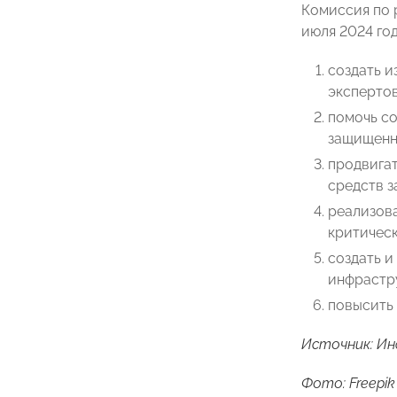
Комиссия по 
июля 2024 г
создать 
экспертов
помочь со
защищенн
продвига
средств з
реализова
критичес
создать и
инфрастр
повысить 
Источник:
Ин
Фото: Freepik