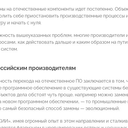
ны на отечественные компоненты идет постепенно. Объе
волить себе приостановить производственные процессы 
у и начать с нуля.
жность вышеуказанных проблем, многие производители 
росами, как действовать дальше и каким образом на пути
 систем.
ссийским производителям
ность перехода на отечественное ПО заключается в том
е программное обеспечение в существующие системы без
ъектов дела обстоят чуть проще, например можно замени
а новом программном обеспечении, — то промышленные ги
то самый безопасный способ замены — эволюционный.
И», имея огромный опыт в этом направлении и сталкив
вляется флагманом в урегулировании острых и насущных 