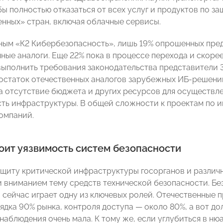
бы полностью отказаться от всех услуг и продуктов по 
нных» стран, включая облачные сервисы.
ным «К2 Кибербезопасность», лишь 19% опрошенных пре
ные аналоги. Еще 22% пока в процессе перехода и скорее
ыполнить требования законодательства представители 
остаток отечественных аналогов зарубежных ИБ-решений
на отсутствие бюджета и других ресурсов для осуществле
сть инфраструктуры. В общей сложности к проектам по
омпаний.
оит уязвимость систем безопасности
ащиту критической инфраструктуры госорганов и различ
и вниманием тему средств технической безопасности. Б
 сейчас играет одну из ключевых ролей. Отечественные
ядка 90% рынка, контроля доступа — около 80%, а вот д
аблюдения очень мала. К тому же, если углубиться в нюа