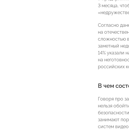
3 месяца, что
«недружестве
Согласно дан
на отечествен
сложностью в
заметный нед
14% указали 
на неготовно
российских к
В чем сост
Говоря про з
нельзя обойт
безопасности
занимают пор
систем видеон