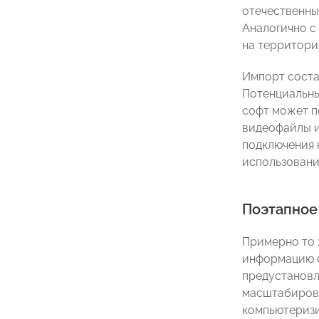
отечественны
Аналогично с
на территори
Импорт соста
Потенциальны
софт может п
видеофайлы и
подключения 
использовани
Поэтапное
Примерно то 
информацию с
предустановл
масштабирова
компьютериз