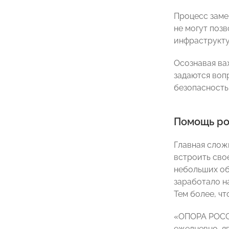
Процесс заме
не могут поз
инфраструктур
Осознавая ва
задаются воп
безопасность
Помощь ро
Главная слож
встроить сво
небольших об
заработало н
Тем более, ч
«ОПОРА РОССИ
ежедневно, я