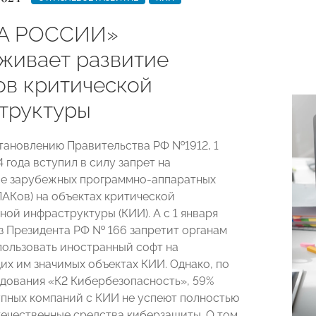
А РОССИИ»
живает развитие
ов критической
труктуры
тановлению Правительства РФ №1912, 1
 года вступил в силу запрет на
е зарубежных программно-аппаратных
ПАКов) на объектах критической
ой инфраструктуры (КИИ). А с 1 января
аз Президента РФ № 166 запретит органам
пользовать иностранный софт на
х им значимых объектах КИИ. Однако, по
дования «К2 Кибербезопасность», 59%
упных компаний c КИИ не успеют полностью
течественные средства киберзащиты. О том,