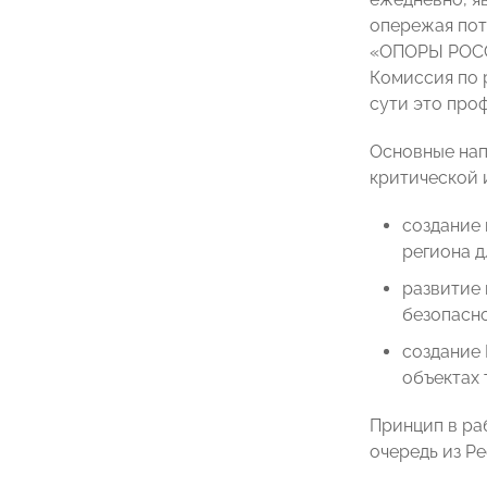
опережая пот
«ОПОРЫ РОССИ
Комиссия по 
сути это про
Основные нап
критической 
создание
региона д
развитие 
безопасно
создание 
объектах 
Принцип в ра
очередь из Р