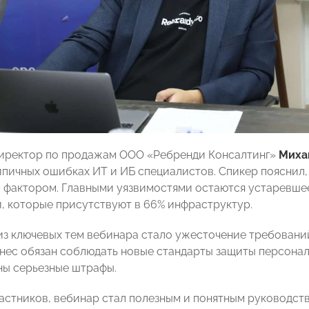
директор по продажам ООО «Ребренди Консалтинг»
Миха
ипичных ошибках ИТ и ИБ специалистов. Спикер пояснил,
 фактором. Главными уязвимостями остаются устаревше
, которые присутствуют в 66% инфраструктур.
из ключевых тем вебинара стало ужесточение требовани
знес обязан соблюдать новые стандарты защиты персонал
ы серьезные штрафы.
астников, вебинар стал полезным и понятным руководст