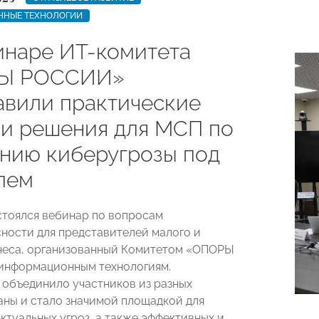
НЫЕ ТЕХНОЛОГИИ
инаре ИТ-комитета
Ы РОССИИ»
авили практические
 и решения для МСП по
нию киберугрозы под
лем
остоялся вебинар по вопросам
ности для представителей малого и
неса, организованный Комитетом «ОПОРЫ
информационным технологиям.
объединило участников из разных
аны и стало значимой площадкой для
ктуальных угроз, а также эффективных и