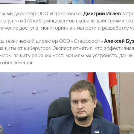
льный директор ООО «Стахановец»
Дмитрий Исаев
затро
ркнул, что 17% киберинцидентов вызваны действиями со
ничение доступа, мониторинг активности и разработку ч
дь технический директор ООО «Стаффсофт»
Алексей Бу
защиты от киберугроз. Эксперт отметил, что эффективна
меры: защиту рабочих мест, мобильных устройств, данны
 обеспечения.