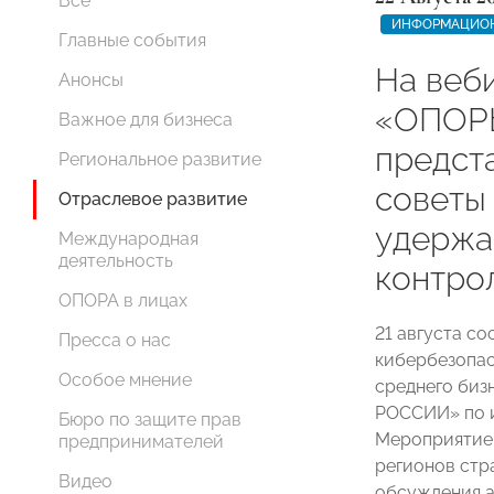
Все
ИНФОРМАЦИОН
Главные события
На веб
Анонсы
«ОПОР
Важное для бизнеса
предст
Региональное развитие
советы
Отраслевое развитие
удержа
Международная
деятельность
контро
ОПОРА в лицах
21 августа с
Пресса о нас
кибербезопас
Особое мнение
среднего биз
РОССИИ» по 
Бюро по защите прав
Мероприятие 
предпринимателей
регионов стр
Видео
обсуждения а