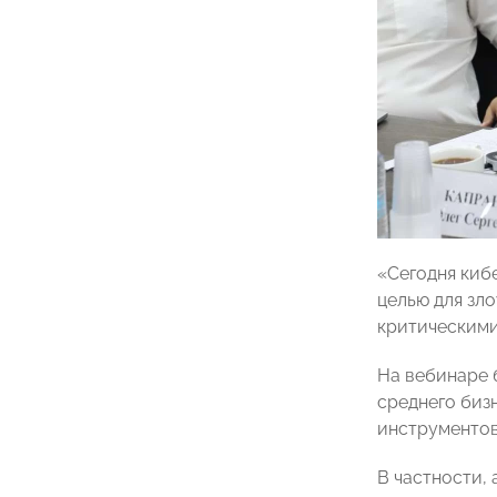
«Сегодня киб
целью для зл
критическими
На вебинаре 
среднего биз
инструментов
В частности,