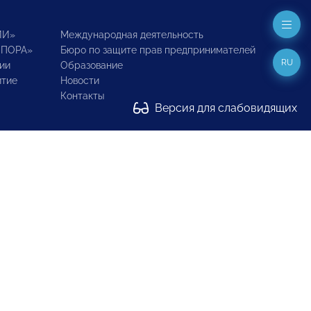
ИИ»
Международная деятельность
ОПОРА»
Бюро по защите прав предпринимателей
RU
ии
Образование
итие
Новости
Контакты
Версия для слабовидящих