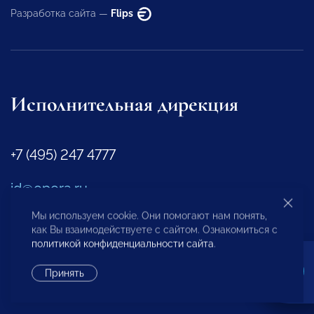
Разработка сайта —
Flips
Исполнительная дирекция
+7 (495) 247 4777
id@opora.ru
Мы используем cookie. Они помогают нам понять,
как Вы взаимодействуете с сайтом. Ознакомиться с
127473, г. Москва, 2-й Самотечный пер., д.7.
политикой конфиденциальности сайта
.
Региональные отделения
Принять
Представители за рубежом