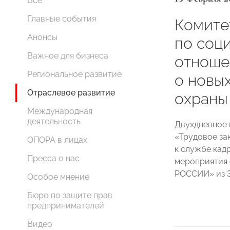
Все
Главные события
Комит
Анонсы
по соц
Важное для бизнеса
отноше
Региональное развитие
о новы
Отраслевое развитие
охраны
Международная
деятельность
Двухдневное 
«Трудовое за
ОПОРА в лицах
к службе кад
Пресса о нас
мероприятия
РОССИИ» из 3
Особое мнение
Бюро по защите прав
предпринимателей
Видео