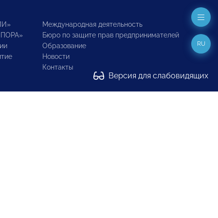
ИИ»
Международная деятельность
ОПОРА»
Бюро по защите прав предпринимателей
RU
ии
Образование
итие
Новости
Контакты
Версия для слабовидящих