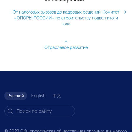
От налоговых вызовов до кадровых решений: Комитет
«ОПОРЫ РОССИИ» по строительству подвел итоги
года
Отраслевое развитие
Русский
English
中文
© 2023 Общероссийская общественная организация малого