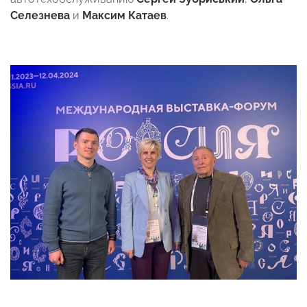
Селезнева
и
Максим Катаев
.