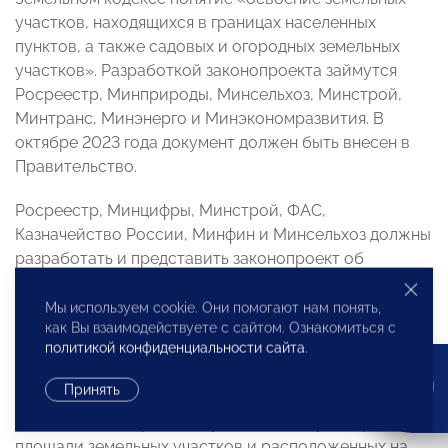
участков, находящихся в границах населенных
пунктов, а также садовых и огородных земельных
участков». Разработкой законопроекта займутся
Росреестр, Минприроды, Минсельхоз, Минстрой,
Минтранс, Минэнерго и Минэкономразвития. В
октябре 2023 года документ должен быть внесен в
Правительство.
Росреестр, Минцифры, Минстрой, ФАС,
Казначейство России, Минфин и Минсельхоз должны
разработать и представить законопроект об
усовершенствовании процедуры торгов земельными
участками, находящимися в государственной или
Мы используем cookie. Они помогают нам понять,
как Вы взаимодействуете с сайтом. Ознакомиться с
муниципальной собственности. В Правительство
политикой конфиденциальности сайта
.
проект закона должен быть внесен в декабре 2023
года.
Принять
Установлению правил определения соразмерности
площади земельных участков и расположенных на