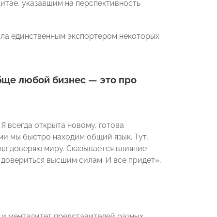
Китае, указавшим на перспективность
тала единственным экспортером некоторых
бще любой бизнес — это про
 Я всегда открыта новому, готова
ми мы быстро находим общий язык. Тут,
егда доверяю миру. Сказывается влияние
о довериться высшим силам. И все придет»,
 и менталитет представителей разных