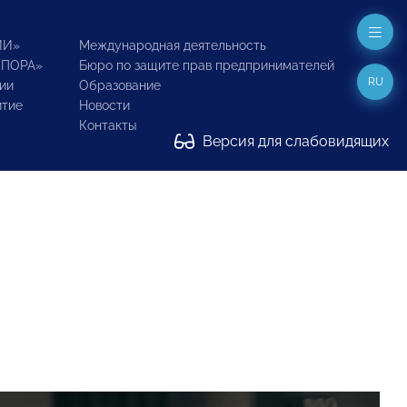
ИИ»
Международная деятельность
ОПОРА»
Бюро по защите прав предпринимателей
RU
ии
Образование
итие
Новости
Контакты
Версия для слабовидящих