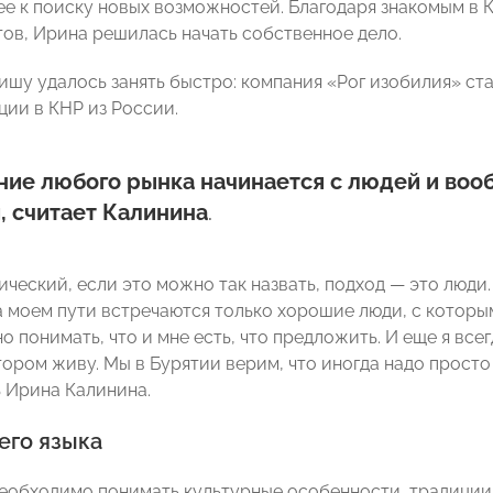
ее к поиску новых возможностей. Благодаря знакомым в 
тов, Ирина решилась начать собственное дело.
ишу удалось занять быстро: компания «Рог изобилия» с
ции в КНР из России.
ние любого рынка начинается с людей и воо
, считает Калинина
.
ческий, если это можно так назвать, подход — это люди.
а моем пути встречаются только хорошие люди, с которы
о понимать, что и мне есть, что предложить. И еще я вс
отором живу. Мы в Бурятии верим, что иногда надо прост
 Ирина Калинина.
его языка
еобходимо понимать культурные особенности, традиции