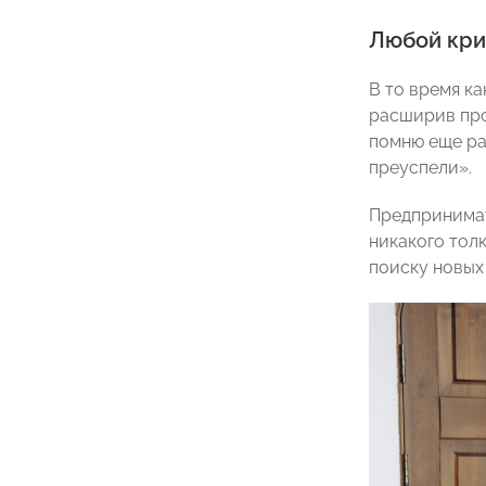
Любой кри
В то время к
расширив про
помню еще ра
преуспели».
Предпринимат
никакого толк
поиску новых