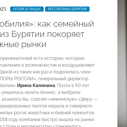
025
ОПОРА В ЛИЦАХ
РЕСПУБЛИКА БУРЯТИЯ
зобилия»: как семейный
 из Бурятии покоряет
жные рынки
дпринимателей есть истории, которые
тавление о возможностях и воодушевляют
Одной из таких как раз и поделилась член
ОПОРЫ РОССИИ», генеральный директор
обилия»
Ирина Калинина
. Почти в 50 лет
о решилась начать бизнес, а выбрала
, казалось бы, совсем «неженскую» сферу —
ервированных пантов марала и северного
енелых рогов животных и бивней мамонтов.
2018 году компания быстро вышла на рынки
их стран и неоднократно становилась