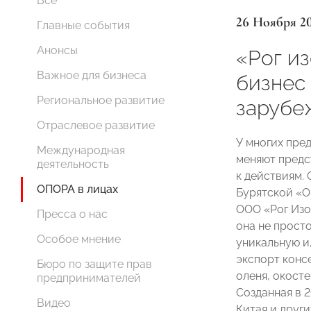
Все
26 Ноября 2
Главные события
Анонсы
«Рог и
Важное для бизнеса
бизнес
Региональное развитие
зарубе
Отраслевое развитие
У многих пре
Международная
меняют предс
деятельность
к действиям. 
ОПОРА в лицах
Бурятской «
ООО «Рог Из
Пресса о нас
она не прост
Особое мнение
уникальную и
экспорт конс
Бюро по защите прав
оленя, окост
предпринимателей
Созданная в 
Видео
Китая и друг