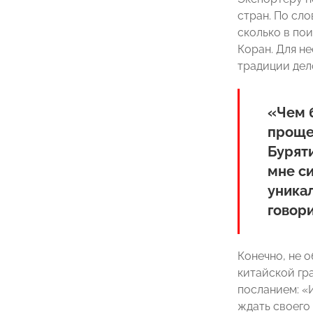
стран. По сл
сколько в по
Коран. Для н
традиции дел
«Чем б
проще 
Буряти
мне си
уникал
говор
Конечно, не 
китайской гр
посланием: «И
ждать своего