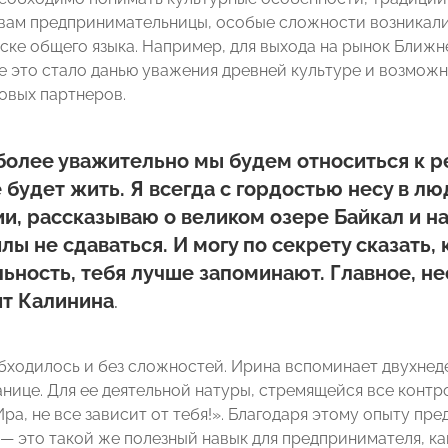
овам предпринимательницы, особые сложности возникали 
иске общего языка. Например, для выхода на рынок Ближ
ее это стало данью уважения древней культуре и возмож
овых партнеров.
олее уважительно мы будем относиться к ре
будет жить. Я всегда с гордостью несу в л
и, рассказываю о великом озере Байкал и на
лы не сдаваться. И могу по секрету сказать
ьность, тебя лучше запоминают. Главное, не
ит Калинина
.
обходилось и без сложностей. Ирина вспоминает двухнед
анице. Для ее деятельной натуры, стремящейся все конт
ра, не все зависит от тебя!». Благодаря этому опыту пр
 — это такой же полезный навык для предпринимателя, ка