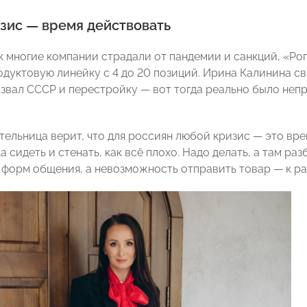
зис — время действовать
ак многие компании страдали от пандемии и санкций, «Ро
дуктовую линейку с 4 до 20 позиций. Ирина Калинина св
звал СССР и перестройку — вот тогда реально было непр
ельница верит, что для россиян любой кризис — это врем
а сидеть и стенать, как всё плохо. Надо делать, а там ра
 форм общения, а невозможность отправить товар — к ра