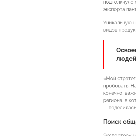
подтолкнуло 
экспорта пан
Уникальную н
видов продук
Освое
людей
«Мой стратеги
пробовать. Н
конечно, важн
региона, в к
— поделилась
Поиск общ
Экспортеру н