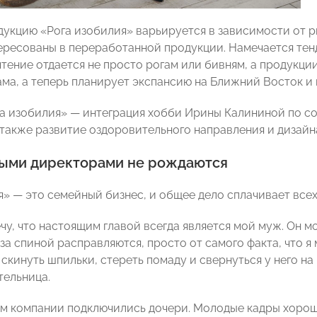
дукцию «Рога изобилия» варьируется в зависимости от р
ересованы в переработанной продукции. Намечается тен
чтение отдается не просто рогам или бивням, а продукци
ама, а теперь планирует экспансию на Ближний Восток и 
га изобилия» — интеграция хобби Ирины Калининой по соз
 также развитие оздоровительного направления и дизайн
ыми директорами не рождаются
я» — это семейный бизнес, и общее дело сплачивает всех
чу, что настоящим главой всегда является мой муж. Он мо
за спиной расправляются, просто от самого факта, что я
 скинуть шпильки, стереть помаду и свернуться у него на
ельница.
ам компании подключились дочери. Молодые кадры хорош