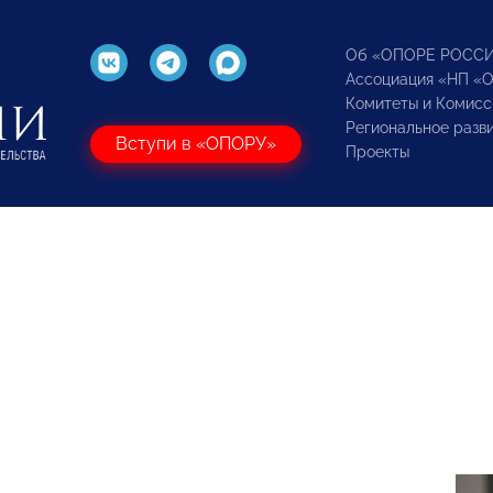
Об «ОПОРЕ РОСС
Ассоциация «НП «
Комитеты и Комисс
Региональное разв
Вступи в «ОПОРУ»
Проекты