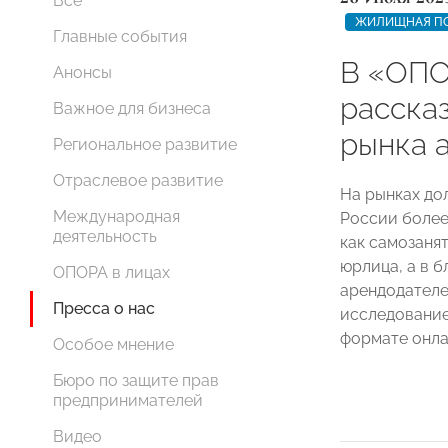
Все
ЖИЛИЩНАЯ ПО
Главные события
В «ОП
Анонсы
расска
Важное для бизнеса
рынка 
Региональное развитие
Отраслевое развитие
На рынках до
Международная
России более
деятельность
как самозаня
юрлица, а в 
ОПОРА в лицах
арендодателе
Пресса о нас
исследовани
формате онла
Особое мнение
Бюро по защите прав
предпринимателей
Видео