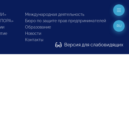
ИИ»
Международная деятельность
ОПОРА»
Бюро по защите прав предпринимателей
RU
ии
Образование
итие
Новости
Контакты
Версия для слабовидящих