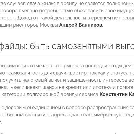
ве случаев сдача жилья в аренду не является полноценн
оговора вызвано потребностью обезопасить свое имущес
сторон. Доход от такой деятельности в среднем не превы
льдии риелторов Москвы
Андрей Банников
.
файды: быть самозанятыми выг
вижимости» отмечают, что рынок за последние годы дейс
ют самозанятость для сдачи квартир, так как у статуса 
получить налоговый вычет и защищенность интересов вс
енды увеличивают шансы на кредит или ипотеку и помога
 категории долгосрочной аренды сервиса
Константин К
 с деловым объединением в вопросе распространения са
гло бы помочь снятие запрета сдавать коммерческую недв
.