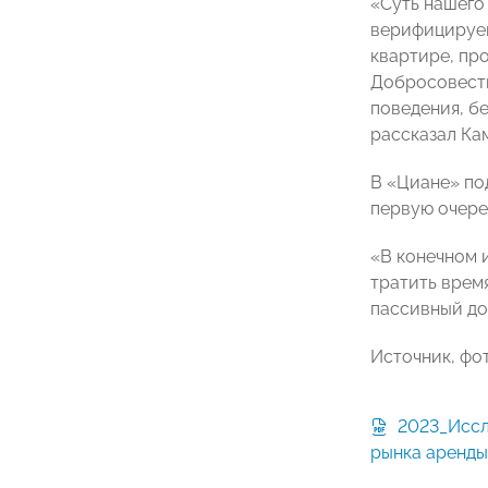
«Суть нашего
верифицируем
квартире, пр
Добросовестн
поведения, бе
рассказал Ка
В «Циане» по
первую очере
«В конечном и
тратить врем
пассивный до
Источник, фо
2023_Исследование. Обеление
рынка аренды