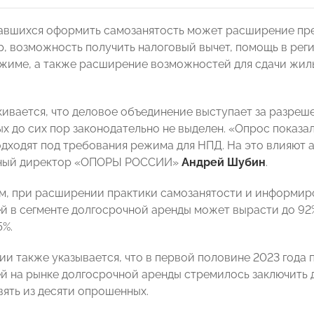
авшихся оформить самозанятость может расширение преи
р, возможность получить налоговый вычет, помощь в ре
жиме, а также расширение возможностей для сдачи жилья
кивается, что деловое объединение выступает за разреш
х до сих пор законодательно не выделен. «Опрос показа
одходят под требования режима для НПД. На это влияют
ный директор «ОПОРЫ РОССИИ»
Андрей Шубин
.
м, при расширении практики самозанятости и информир
й в сегменте долгосрочной аренды может вырасти до 92%
5%.
ии также указывается, что в первой половине 2023 год
й на рынке долгосрочной аренды стремилось заключить
вять из десяти опрошенных.