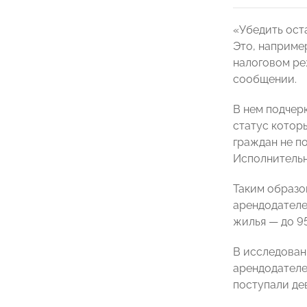
«Убедить ост
Это, наприме
налоговом ре
сообщении.
В нем подчер
статус которы
граждан не п
Исполнитель
Таким образо
арендодателе
жилья — до 9
В исследован
арендодателе
поступали де