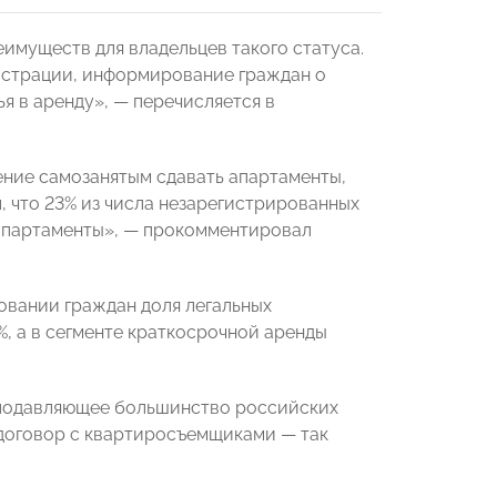
муществ для владельцев такого статуса.
гистрации, информирование граждан о
 в аренду», — перечисляется в
ение самозанятым сдавать апартаменты,
л, что 23% из числа незарегистрированных
 апартаменты», — прокомментировал
овании граждан доля легальных
, а в сегменте краткосрочной аренды
а подавляющее большинство российских
 договор с квартиросъемщиками — так