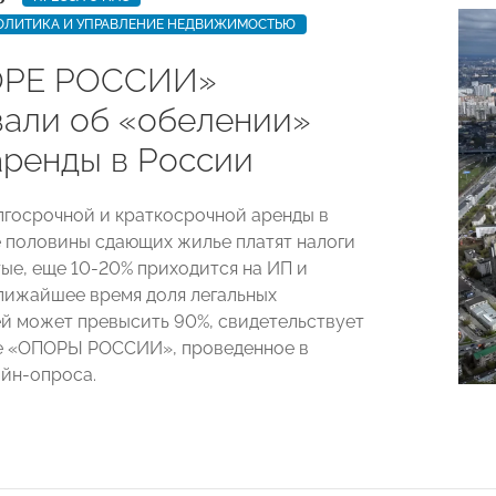
ЛИТИКА И УПРАВЛЕНИЕ НЕДВИЖИМОСТЬЮ
ОРЕ РОССИИ»
зали об «обелении»
аренды в России
лгосрочной и краткосрочной аренды в
 половины сдающих жилье платят налоги
тые, еще 10-20% приходится на ИП и
ближайшее время доля легальных
й может превысить 90%, свидетельствует
е «ОПОРЫ РОССИИ», проведенное в
йн-опроса.