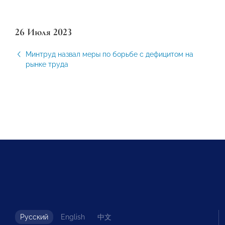
26 Июля 2023
Минтруд назвал меры по борьбе с дефицитом на
рынке труда
Русский
English
中文