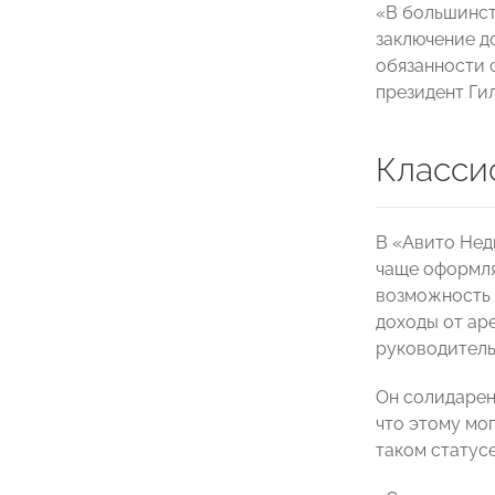
«В большинст
заключение д
обязанности 
президент Ги
Класси
В «Авито Нед
чаще оформля
возможность 
доходы от ар
руководитель
Он солидарен
что этому мо
таком статусе