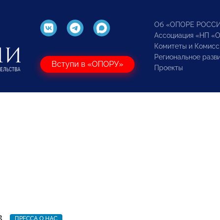
Об «ОПОРЕ РОСС
Ассоциация «НП «
Комитеты и Комисс
Региональное разв
Вступи в «ОПОРУ»
Проекты
3
ПРЕССА О НАС