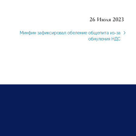
26 Июля 2023
Минфин зафиксировал обеление общепита из-за
обнуления НДС