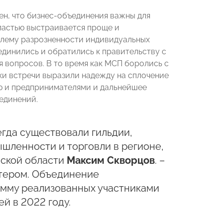
ен, что бизнес-объединения важны для
ластью выстраивается проще и
блему разрозненности индивидуальных
динились и обратились к правительству с
 вопросов. В то время как МСП боролись с
ки встречи выразили надежду на сплочение
ю и предпринимателями и дальнейшее
единений.
егда существовали гильдии,
шленности и торговли в регионе,
нской области
Максим Скворцов
. –
стером. Объединение
умму реализованных участниками
й в 2022 году.