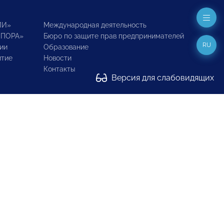
ИИ»
Международная деятельность
ОПОРА»
Бюро по защите прав предпринимателей
RU
ии
Образование
итие
Новости
Контакты
Версия для слабовидящих