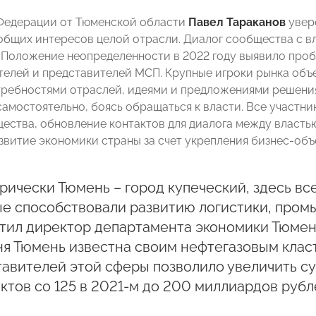
Федерации от Тюменской области
Павел Тараканов
увер
общих интересов целой отрасли. Диалог сообщества с в
 Положение неопределенности в 2022 году выявило про
елей и представителей МСП. Крупные игроки рынка объе
ребностями отраслей, идеями и предложениями решения
амостоятельно, боясь обращаться к власти. Все участни
ества, обновление контактов для диалога между власть
звитие экономики страны за счет укрепления бизнес-объ
рически Тюмень – город купеческий, здесь вс
е способствовали развитию логистики, промы
етил директор департамента экономики Тюме
ня Тюмень известна своим нефтегазовым кла
авителей этой сферы позволило увеличить с
ктов со 125 в 2021-м до 200 миллиардов рубле