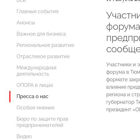
Все
Главные события
Участн
Анонсы
форума
Важное для бизнеса
предпр
Региональное развитие
сообще
Отраслевое развитие
Участники и 
Международная
форума в Тюм
деятельность
формате закр
ОПОРА в лицах
влияние пред
региона и ст
Пресса о нас
губернатор 
Особое мнение
президент 
Бюро по защите прав
предпринимателей
Видео