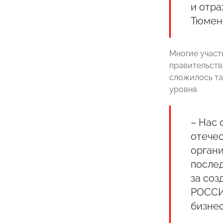
и отра
Тюмен
Многие участ
правительств
сложилось та
уровня.
– Нас 
отечес
органи
послед
за соз
РОССИИ
бизне