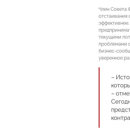
Член Совета 
отстаивания 
эффективнее.
предпринимат
текущими пот
проблемами с
бизнес-сообщ
уверенное ра
– Исто
которы
– отм
Сегод
предст
контра