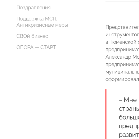
Поздравления
Поддержка МСП.
Антикризисные меры
Представител
инструментов
СВОй бизнес
в Тюменской 
ОПОРА — СТАРТ
предпринимат
Александр Мо
предпринимат
муниципальны
сформировало
– Мне 
страны
большо
предпр
развит