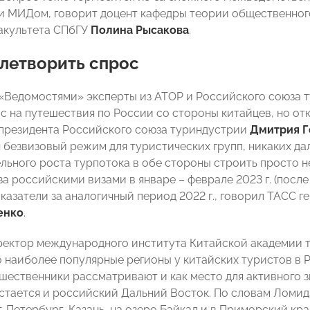
и МИДом, говорит доцент кафедры теории общественног
акультета СПбГУ
Полина Рысакова
.
летворить спрос
Ведомостями» эксперты из АТОР и Российского союза 
с на путешествия по России со стороны китайцев, но отк
президента Российского союза туриндустрии
Дмитрия Г
 безвизовый режим для туристических групп, никаких да
льного роста турпотока в обе стороны строить просто 
а российскими визами в январе – феврале 2023 г. (после
казатели за аналогичный период 2022 г., говорил ТАСС 
енко
.
ректор международного института Китайской академии 
о наиболее популярные регионы у китайских туристов в Р
шественники рассматривают и как место для активного 
остается и российский Дальний Восток. По словам Ломидз
-Петербург, Казань, на озеро Байкал и в Приморский кра