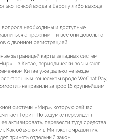
только точкой входа в Европу либо выхода
о вопроса необходимы и доступные
равниться с прежним – и все они довольно
тов с двойной регистрацией.
нные за границей карты западных систем
«Мир» – в Китае, периодически возникают
временном Китае уже далеко не везде
 электронным кошелькам вроде WeChat Pay,
едомости» направили запрос 15 крупнейшим
ежной системы «Мир», которую сейчас
считает Горин. По задумке нерезидент
 ее активировать, перевести туда средства
чет. Как объясняли в Минэкономразвития,
дет принять отдельный закон.