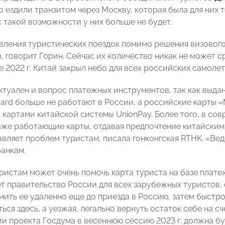
о ездили транзитом через Москву, которая была для них 
с такой возможности у них больше не будет.
вления туристических поездок помимо решения визовог
, говорит Горин. Сейчас их количество никак не может с
е 2022 г. Китай закрыл небо для всех российских самоле
актуален и вопрос платежных инструментов, так как выда
rcard больше не работают в России, а российские карты 
с картами китайской системы UnionPay. Более того, в со
же работающие карты, отдавая предпочтение китайским
авляет проблем туристам, писала гонконгская RTHK. «В
анкам.
ристам может очень помочь карта туриста на базе плат
т правительство России для всех зарубежных туристов, 
ить ее удаленно еще до приезда в Россию, затем быстро
ься здесь, а уезжая, легально вернуть остаток себе на с
ии проекта Госдума в весеннюю сессию 2023 г. должна бу