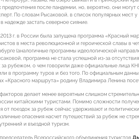
 предпочтения после пандемии, но, вероятно, они могут 
сперт. По словам Рысаковой, в список популярных мест у
 в надежде застать северное сияние.
в 2013 г. в России была запущена программа «Красный ма
ристов в места революционной и героической славы в чет
рбурге (аналогичные программы идеологической направле
саковой, программа не стала успешной из-за отсутствия
 за рубежом, о чем говорили даже официальные лица КНР
или в программу туров и без того. По официальным данны
мках «Красного маршрута» родину Владимира Ленина посе
 факторов делает менее вероятным слишком стремитель
ссии китайскими туристами. Помимо сложности получен
я от поездок за рубеж сейчас удерживают и политическ
азличные опасения насчет путешествий за рубеж не стре
утренний и въездной туризм.
 председатель Всероссийского объединения туристов
Дм