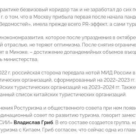
практике безвизовый коридор так и не заработал до сих 
г. о том, что в Москву прибыла первая после начала пан
Ведомостей», имела прежде всего PR-эффект, а сами тур
инэкономразвития, которое после упразднения в октябре
й отраслью, не теряют оптимизма. После снятия ограниче
ят в Минэке, – достижение допандемийных объемов въез
ь министерства.
022 г. российская сторона передала нотой МИД России 
тических организаций, сформированный на 2022–2023 гг
йских туристических организаций на 2023–2024 гг. Так
анный список китайских туристических организаций.
нения Ростуризма и общественного совета при нем появ
рдинационный совет по развитию туризма, говорит замес
ССИИ»
Владислав Гриб
. В его составе создается группа
уризма с Китаем. Гриб согласен, что сейчас одна из гла