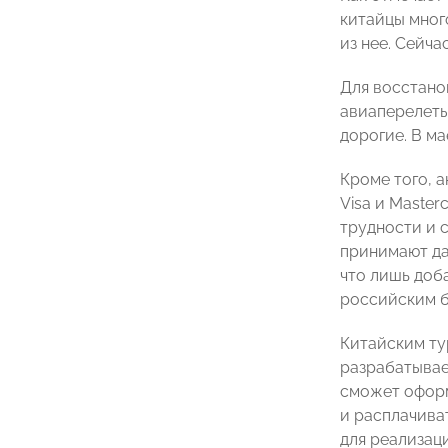
китайцы мног
из нее. Сейча
Для восстано
авиаперелеты
дорогие. В ма
Кроме того, 
Visa и Maste
трудности и 
принимают да
что лишь доб
российским б
Китайским ту
разрабатывае
сможет оформ
и расплачиват
для реализац