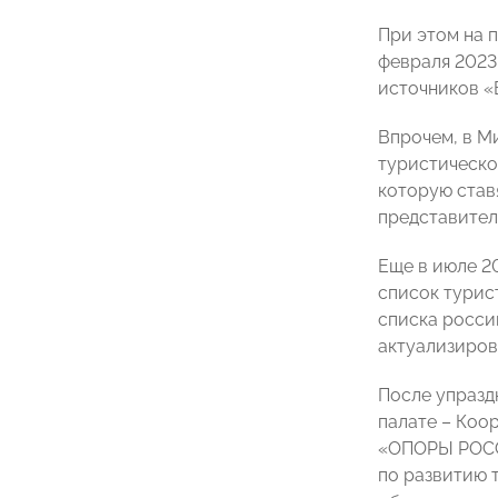
При этом на 
февраля 2023 
источников «
Впрочем, в М
туристическо
которую став
представител
Еще в июле 2
список турис
списка росси
актуализиров
После упразд
палате – Коо
«ОПОРЫ РО
по развитию т