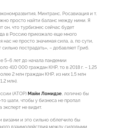
кономразвития, Минтранс, Росавиация и т.
Нужно просто найти баланс между ними. Я
т он, что турбизнес сейчас будет
гда в Россию приезжало еще много
нас не просто значимая сила, а, по сути,
 сильно пострадать», – добавляет Гриб.
е 5–6 лет до начала пандемии
ло 410 000 граждан КНР, то в 2018 г. – 1,25
лее 2 млн граждан КНР, из них 1,5 млн
,2 млн).
ссии (АТОР)
Майи Ломидзе
, логично бы
то шаги, чтобы у бизнеса не пропал
 эксперт не видит.
 визами и это сильно облегчило бы
нного взаимодействия между силовыми