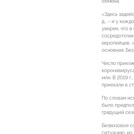
обмена.
«Здесь задей
д., – и у каж
уверен, что в
сосредоточен
европейцев. «
основная. Без
Число приезж
коронавируса.
млн. В 2019 г
приехали в ст
По словам ис
было предполо
грядущий сезо
Безвизовое с
ситуацию, но