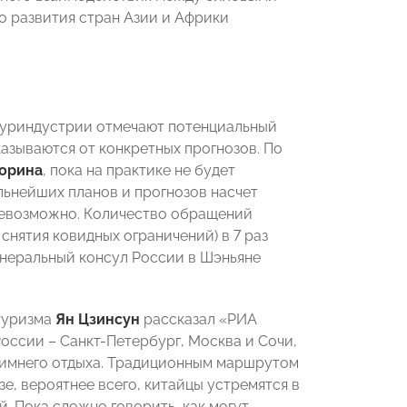
о развития стран Азии и Африки
туриндустрии отмечают потенциальный
азываются от конкретных прогнозов. По
орина
, пока на практике не будет
льнейших планов и прогнозов насчет
невозможно. Количество обращений
 снятия ковидных ограничений) в 7 раз
генеральный консул России в Шэньяне
туризма
Ян Цзинсун
рассказал «РИА
оссии – Санкт-Петербург, Москва и Сочи,
зимнего отдыха. Традиционным маршрутом
е, вероятнее всего, китайцы устремятся в
й. Пока сложно говорить, как могут