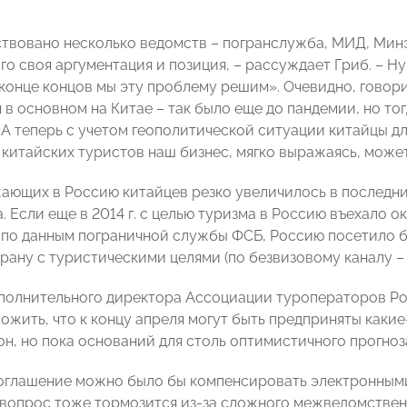
ствовано несколько ведомств – погранслужба, МИД, Минэ
дого своя аргументация и позиция, – рассуждает Гриб. – 
 конце концов мы эту проблему решим». Очевидно, говори
 в основном на Китае – так было еще до пандемии, но то
А теперь с учетом геополитической ситуации китайцы для 
 китайских туристов наш бизнес, мягко выражаясь, может
ающих в Россию китайцев резко увеличилось в последни
 Если еще в 2014 г. с целью туризма в Россию въехало око
., по данным пограничной службы ФСБ, Россию посетило бо
рану с туристическими целями (по безвизовому каналу – 1
полнительного директора Ассоциации туроператоров Ро
жить, что к концу апреля могут быть предприняты какие-
н, но пока оснований для столь оптимистичного прогноза
оглашение можно было бы компенсировать электронными
 вопрос тоже тормозится из-за сложного межведомстве