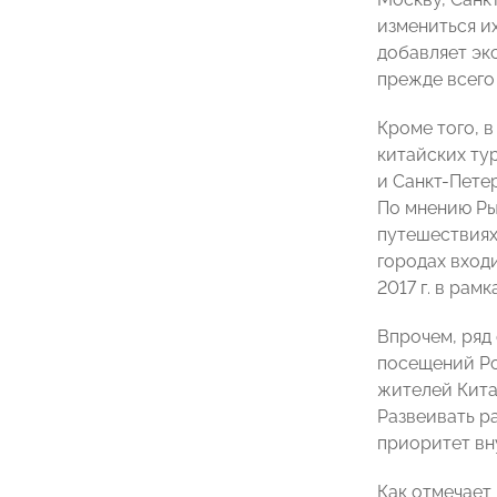
измениться их
добавляет эк
прежде всего
Кроме того, 
китайских ту
и Санкт-Пете
По мнению Ры
путешествиях
городах вход
2017 г. в ра
Впрочем, ряд
посещений Ро
жителей Кита
Развеивать р
приоритет вн
Как отмечает