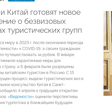
и Китай готовят новое
ение о безвизовых
ах туристических групп
ся миру в 2023 г. после окончания периода
пимости» к COVID-19, а своим гражданам
ил путешествовать за рубеж. В январе
тменили карантинные меры для
 страну, а 6 февраля были разрешены
ры китайским туристам в Россию. C 15
пущен процесс выдачи туристических виз в
льное консульство Китая в Санкт-
ообщило 4 апреля о грядущем открытии
ов. «
Ведомости
» оценили перспективы
ия турпотока в ближайшем будущем.