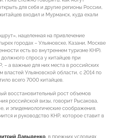
открыть для себя и другие регионы России,
 китайцев входил и Мурманск, куда ехали
ршрут», нацеленная на привлечение
ырех городах – Ульяновске, Казани, Москве
нности есть во внутреннем туризме КНР).
 должного спроса у китайцев при
, – а важные для них места в российских
м властей Ульяновской области, с 2014 по
тило всего 7000 китайцев.
ный восстановительный рост объемов
ия российской визы, говорит Рысакова,
ие, и эпидемиологические соображения.
мится и руководство КНР, которое ставит в
итрий Давыденко
, в прежних условиях