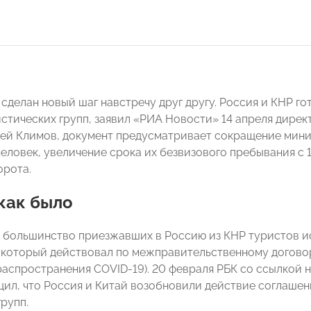
 сделан новый шаг навстречу друг другу. Россия и КНР г
истических групп, заявил «РИА Новости» 14 апреля дире
ей Климов, документ предусматривает сокращение миним
человек, увеличение срока их безвизового пребывания с 
рота.
как было
большинство приезжавших в Россию из КНР туристов ис
, который действовал по межправительственному договор
а распространения COVID-19). 20 февраля РБК со ссылко
ил, что Россия и Китай возобновили действие соглашени
групп.