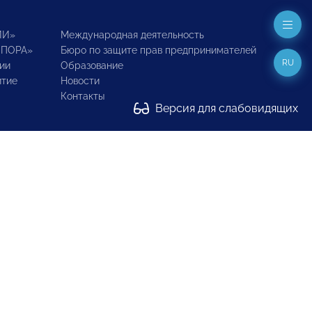
ИИ»
Международная деятельность
ОПОРА»
Бюро по защите прав предпринимателей
RU
ии
Образование
итие
Новости
Контакты
Версия для слабовидящих