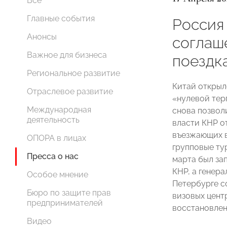
Все
Главные события
Россия 
Анонсы
соглаш
Важное для бизнеса
поездк
Региональное развитие
Китай открыл
Отраслевое развитие
«нулевой тер
Международная
снова позвол
деятельность
власти КНР о
въезжающих в
ОПОРА в лицах
групповые ту
Пресса о нас
марта был за
КНР, а генера
Особое мнение
Петербурге с
Бюро по защите прав
визовых центр
предпринимателей
восстановлен
Видео