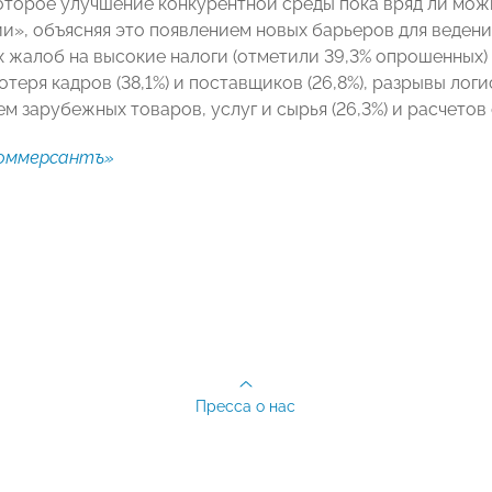
оторое улучшение конкурентной среды пока вряд ли можн
», объясняя это появлением новых барьеров для ведения 
 жалоб на высокие налоги (отметили 39,3% опрошенных) и
теря кадров (38,1%) и поставщиков (26,8%), разрывы логис
 зарубежных товаров, услуг и сырья (26,3%) и расчетов 
оммерсантъ»
Пресса о нас