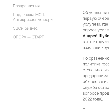
Поздравления
Об усилении 
Поддержка МСП.
первую очере
Антикризисные меры
услугами, гд
СВОй бизнес
опроса усиле
Андрей Шуб
ОПОРА — СТАРТ
в этом году 
называли кру
По сравнению
политика гос
степени» с и
предпринимате
обжалования д
служба остае
вопросе прод
2022 года).