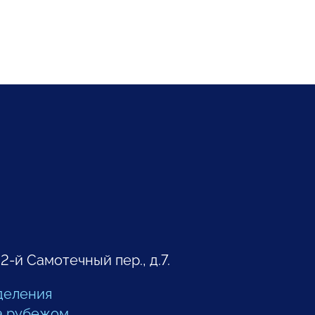
 2-й Самотечный пер., д.7.
деления
а рубежом