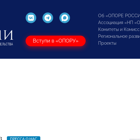
Об «ОПОРЕ РОСС
Ассоциация «НП «
Комитеты и Комисс
Региональное разв
Вступи в «ОПОРУ»
Проекты
3
ПРЕССА О НАС