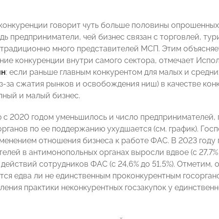
конкуренции говорит чуть больше половины опрошенных —
дь предприниматели, чей бизнес связан с торговлей, ту
е традиционно много представителей МСП. Этим объясняе
ние конкуренции внутри самого сектора, отмечает Ис
ин
: если раньше главным конкурентом для малых и средн
(из-за сжатия рынков и освобождения ниш) в качестве к
пный и малый бизнес.
 с 2020 годом уменьшилось и число предпринимателей, 
органов по ее поддержанию ухудшается (см. график). Гос
зменением отношения бизнеса к работе ФАС. В 2023 году 
лей в антимонопольных органах выросли вдвое (с 27,7% в 
ействий сотрудников ФАС (с 24,6% до 51,5%). Отметим, о
тся едва ли не единственным проконкурентным госоргано
ления практики неконкурентных госзакупок у единственн