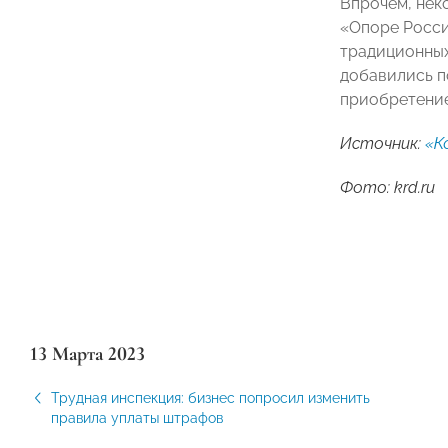
Впрочем, нек
«Опоре России
традиционных
добавились по
приобретением
Источник:
«К
Фото: krd.ru
13 Марта 2023
Трудная инспекция: бизнес попросил изменить
правила уплаты штрафов