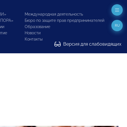
ИИ»
Международная деятельность
ОПОРА»
Бюро по защите прав предпринимателей
RU
ии
Образование
итие
Новости
Контакты
Версия для слабовидящих