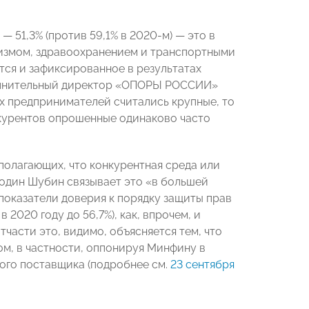
 51,3% (против 59,1% в 2020-м) — это в
ризмом, здравоохранением и транспортными
тся и зафиксированное в результатах
полнительный директор «ОПОРЫ РОССИИ»
их предпринимателей считались крупные, то
онкурентов опрошенные одинаково часто
полагающих, что конкурентная среда или
подин Шубин связывает это «в большей
показатели доверия к порядку защиты прав
2020 году до 56,7%), как, впрочем, и
тчасти это, видимо, объясняется тем, что
м, в частности, оппонируя Минфину в
ого поставщика (подробнее см.
23 сентября