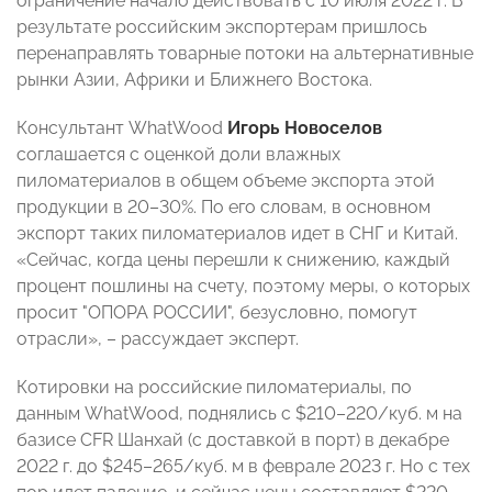
ограничение начало действовать с 10 июля 2022 г. В
результате российским экспортерам пришлось
перенаправлять товарные потоки на альтернативные
рынки Азии, Африки и Ближнего Востока.
Консультант WhatWood
Игорь Новоселов
соглашается с оценкой доли влажных
пиломатериалов в общем объеме экспорта этой
продукции в 20–30%. По его словам, в основном
экспорт таких пиломатериалов идет в СНГ и Китай.
«Сейчас, когда цены перешли к снижению, каждый
процент пошлины на счету, поэтому меры, о которых
просит "ОПОРА РОССИИ", безусловно, помогут
отрасли», – рассуждает эксперт.
Котировки на российские пиломатериалы, по
данным WhatWood, поднялись с $210–220/куб. м на
базисе CFR Шанхай (с доставкой в порт) в декабре
2022 г. до $245–265/куб. м в феврале 2023 г. Но с тех