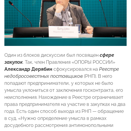
Один из блоков дискуссии был посвящен
сфере
закупок
. Так, член Правления «ОПОРЫ РОССИИ»
Александр Дерябин
сфокусировался на
Реестре
недобросовестных поставщиков
(РНП). В него
попадают предприниматели, у которых не было
умысла уклониться от заключения госконтракта, его
неисполнения. Нахождение в Реестре ограничивает
права предпринимателя на участие в закупках на два
года. Есть один способ выхода из РНП — обращение
в суд. «Нужно определение умысла в рамках
досудебного рассмотрения антимонопольными