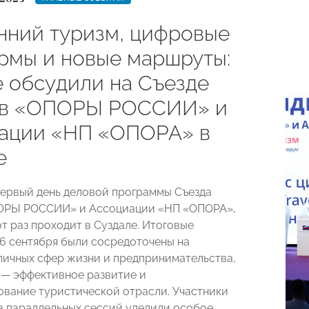
нний туризм, цифровые
рмы и новые маршруты:
е обсудили на Съезде
ов «ОПОРЫ РОССИИ» и
ации «НП «ОПОРА» в
е
ервый день деловой программы Съезда
ОРЫ РОССИИ» и Ассоциации «НП «ОПОРА»,
т раз проходит в Суздале. Итоговые
6 сентября были сосредоточены на
личных сфер жизни и предпринимательства,
 — эффективное развитие и
вание туристической отрасли. Участники
а параллельных сессий уделили особое