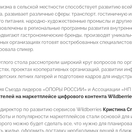
ризма в сельской местности способствует развитию все
а, развивает различные сферы: транспорт, гостиничную 
о питания, народно-художественные промыслы и другие
вовлечены в региональные программы развития внутренне
одвигают гастрономические бренды, производят уникаль
ных организациях готовят востребованных специалистов
овала спикер.
углого стола рассмотрели широкий круг вопросов по орг
стях, проектах кооперативных организаций, развитии ин
детских летних лагерей и подготовке кадров для индустр
емя Съезда лидеров «ОПОРЫ РОССИИ» и Ассоциации «Н
елей на маркетплейсе цифрового контента Wildberries
 директор по развитию сервисов Wildberries
Кристина С
боты и популярности маркетплейсов стали основой для и
рого можно будет сделать все, что нужно для планиров
ь жилье, оформить доставку необходимых вещей в ближа