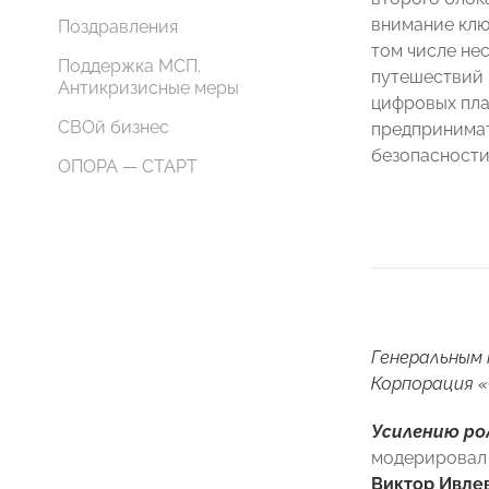
внимание клю
Поздравления
том числе не
Поддержка МСП.
путешествий 
Антикризисные меры
цифровых пл
СВОй бизнес
предпринимат
безопасности
ОПОРА — СТАРТ
Генеральным 
Корпорация «
Усилению ро
модерировал
Виктор Ивле