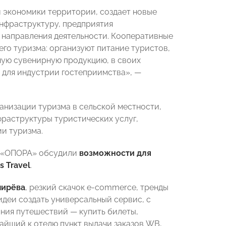
й экономики территории, создает новые
инфраструктуру, предприятия
 направления деятельности. Кооперативные
го туризма: организуют питание туристов,
ную сувенирную продукцию, в своих
 для индустрии гостеприимства», —
анизации туризма в сельской местности,
фраструктуры туристических услуг,
ии туризма.
П «ОПОРА» обсудили
возможности для
 Travel
.
пирёва
, резкий скачок e-commerce, тренды
деи создать универсальный сервис, с
ания путешествий — купить билеты,
йший к отелю пункт выдачи заказов WB,