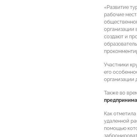
«Развитие ту
рабочие мест
общественног
организации 
создают и пр
образователь
прокомментир
Участники кр
его особенно
организации 
Также во вр
предпринимат
Как отметила
удаленной ра
помощью кото
забронироват