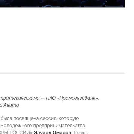
тратегическими — ПАО «Промсвязьбанк»,
и Авито.
была посвящена сессия, которую
 молодежного предпринимательства
ОПОРЫ РОССИИ»
Эдуард Омаров
. Также