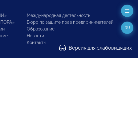
ИИ»
Международная деятельность
ОПОРА»
Бюро по защите прав предпринимателей
RU
ии
Образование
итие
Новости
Контакты
Версия для слабовидящих