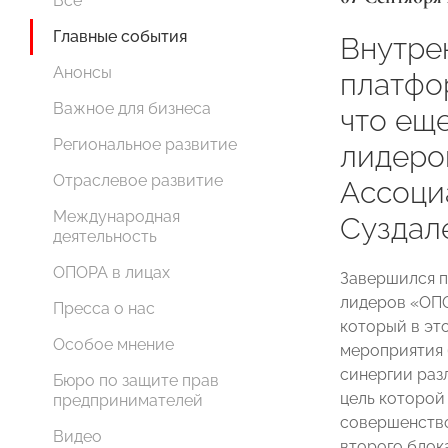
Все
Главные события
Внутре
Анонсы
платфо
Важное для бизнеса
что ещ
Региональное развитие
лидер
Отраслевое развитие
Ассоци
Международная
Суздал
деятельность
ОПОРА в лицах
Завершился п
лидеров «ОП
Пресса о нас
который в это
Особое мнение
мероприятия 
синергии раз
Бюро по защите прав
цель которой
предпринимателей
совершенство
Видео
второго блок