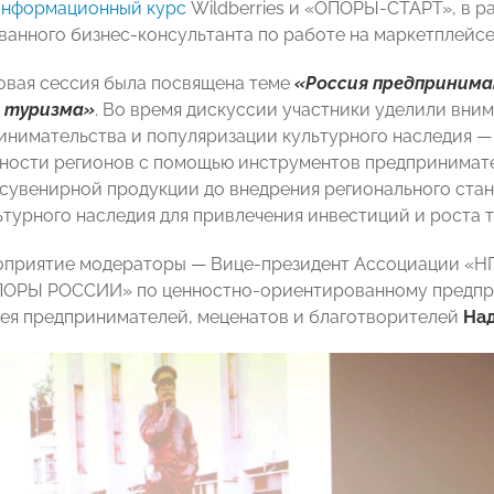
информационный курс
Wildberries и «ОПОРЫ-СТАРТ», в р
анного бизнес-консультанта по работе на маркетплейсе
овая сессия была посвящена теме
«Россия предпринима
 туризма»
. Во время дискуссии участники уделили вни
инимательства и популяризации культурного наследия —
ности регионов с помощью инструментов предпринимате
сувенирной продукции до внедрения регионального ста
ьтурного наследия для привлечения инвестиций и роста 
приятие модераторы — Вице-президент Ассоциации «НП
ПОРЫ РОССИИ» по ценностно-ориентированному предп
ея предпринимателей, меценатов и благотворителей
На