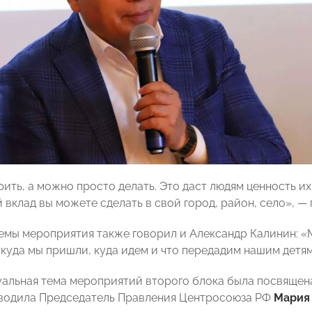
ть, а можно просто делать. Это даст людям ценность их 
й вклад вы можете сделать в свой город, район, село», 
емы мероприятия также говорил и Александр Калинин: «
ткуда мы пришли, куда идем и что передадим нашим детям
уальная тема мероприятий второго блока была посвяще
водила Председатель Правления Центросоюза РФ
Мария