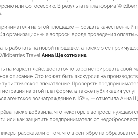
урсию или фотосессию. В результате платформа Wildberri
.
принимателя на этой площадке — создать качественный п
ебя организационные вопросы вроде проведения оплаты»,
чать работать на новой площадке, а также о ее преимуще
ildberries Travel
Анна Щекотихина
.
ть на маркетплейс, достаточно зарегистрировать свой м
ное описание. Это может быть экскурсия на производст
 туристическое впечатление. Проверять предпринимател
гистрация на этой платформе, а также публикация услуг 
ься агентское вознаграждение в 15%», — отметила Анна Щ
рёва также добавила, что некоторые вопросы нуждаются
уги или как защитить предпринимателя от недобросовест
спикеры рассказали о том, что в сентябре на образоват