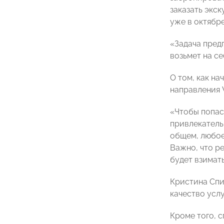
заказать экск
уже в октябре
«Задача пред
возьмет на с
О том, как на
направления W
«Чтобы попас
привлекатель
общем, любое
Важно, что ре
будет взимат
Кристина Спи
качество усл
Кроме того, 