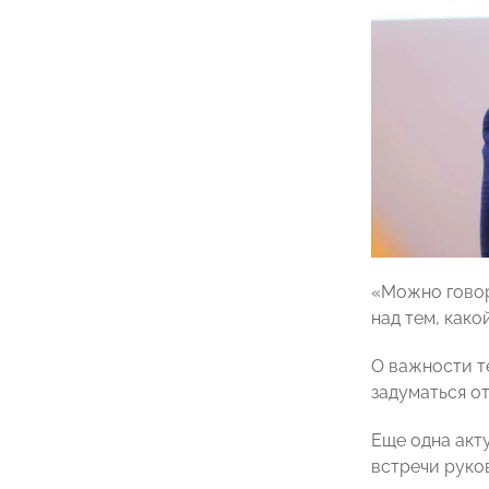
«Можно говори
над тем, како
О важности т
задуматься о
Еще одна акт
встречи руко