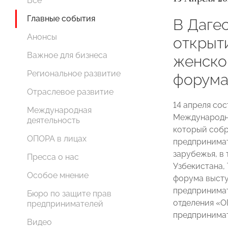
Все
Главные события
В Даге
Анонсы
открыт
Важное для бизнеса
женско
Региональное развитие
форум
Отраслевое развитие
14 апреля со
Международная
Международно
деятельность
который собр
ОПОРА в лицах
предпринимат
зарубежья, в 
Пресса о нас
Узбекистана,
Особое мнение
форума высту
предпринимат
Бюро по защите прав
отделения «
предпринимателей
предпринимат
Видео