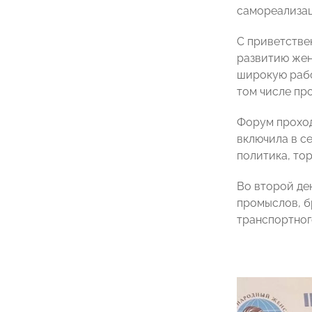
самореализац
С приветстве
развитию жен
широкую рабо
том числе пр
Форум проход
включила в с
политика, тор
Во второй де
промыслов, б
транспортног