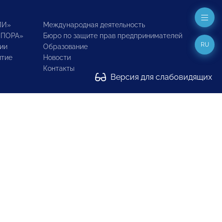
ИИ»
Международная деятельность
ОПОРА»
Бюро по защите прав предпринимателей
RU
ии
Образование
итие
Новости
Контакты
Версия для слабовидящих