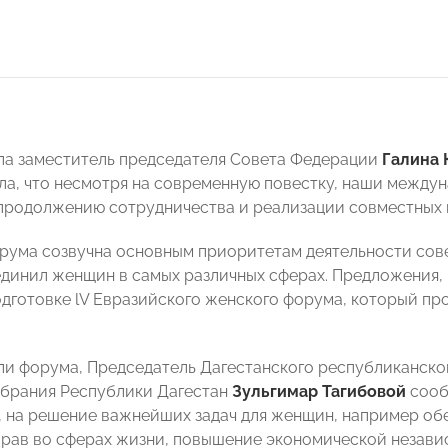
а заместитель председателя Совета Федерации
Галина 
ла, что несмотря на современную повестку, наши межд
 продолжению сотрудничества и реализации совместных 
рума созвучна основным приоритетам деятельности сов
динил женщин в самых различных сферах. Предложения, 
одготовке lV Евразийского женского форума, который пр
ли форума, Председатель Дагестанского республиканск
брания Республики Дагестан
Зульгимар Тагибовой
сооб
, на решение важнейших задач для женщин, например об
рав во сферах жизни, повышение экономической незави